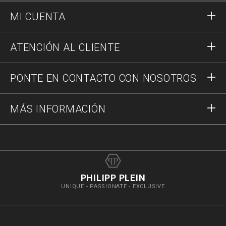
MI CUENTA
Acceder
ATENCIÓN AL CLIENTE
Registrar
Pedidos
PONTE EN CONTACTO CON NOSOTROS
Estado del pedido
Pago
Envío y Devoluciones
Escríbenos
MÁS INFORMACIÓN
Transporte
+34 937376287
Guía a las tallas
Stop Fakes
vip@pleinoutlet.com
Preguntas frecuentes
PHILIPP PLEIN
UNIQUE - PASSIONATE - EXCLUSIVE