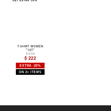
GET EXTRA -20%
t
m
l
T-SHIRT WOMEN
"1ST"
$ 370
$ 222
EXTRA -20%
ON 2+ ITEMS