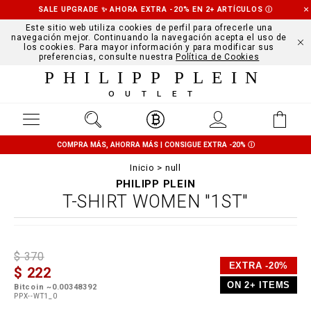
SALE UPGRADE ✨ AHORA EXTRA -20% EN 2+ ARTÍCULOS
Ⓘ
Este sitio web utiliza cookies de perfil para ofrecerle una
navegación mejor. Continuando la navegación acepta el uso de
los cookies. Para mayor información y para modificar sus
preferencias, consulte nuestra
Política de Cookies
PHILIPP PLEIN
OUTLET
COMPRA MÁS, AHORRA MÁS | CONSIGUE EXTRA -20%
Ⓘ
Inicio
null
PHILIPP PLEIN
T-SHIRT WOMEN "1ST"
D
h
P
$ 370
e
t
r
EXTRA -20%
$ 222
t
t
o
a
p
m
ON 2+ ITEMS
Bitcoin ~0.00348392
i
s
o
PPX--WT1_0
l
:
t