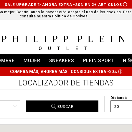
SALE UPGRADE ✨ AHORA EXTRA -20% EN 2+ ARTÍCULOS
Ⓘ
ción mejor. Continuando la navegación acepta el uso de los cookies. Par
consulte nuestra
Política de Cookies
PHILIPP PLEIN
OUTLET
OMBRE
MUJER
SNEAKERS
PLEIN SPORT
NIÑ
COMPRA MÁS, AHORRA MÁS | CONSIGUE EXTRA -20%
Ⓘ
LOCALIZADOR DE TIENDAS
Distancia
BUSCAR