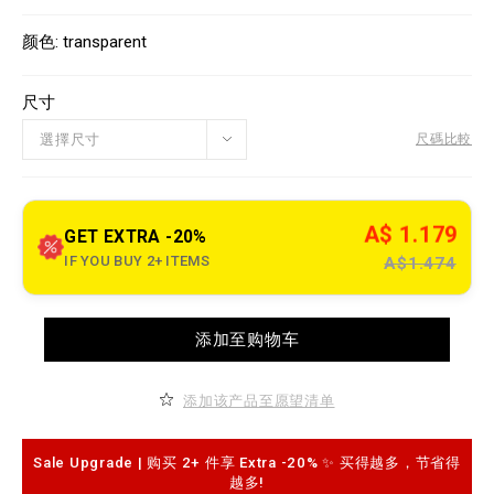
w
n
V
w
s
a
颜色
transparent
w
r
.
i
p
a
l
尺寸
t
e
i
i
o
選擇尺寸
尺碼比較
n
n
o
s
u
t
l
A$ 1.179
e
GET EXTRA -20%
t
IF YOU BUY 2+ ITEMS
A$1.474
.
c
o
m
A
/
添加至购物车
d
s
d
g
t
/
o
z
添加该产品至愿望清单
c
h
a
/
r
b
t
Sale Upgrade | 购买 2+ 件享 Extra -20% ✨ 买得越多，节省得
l
o
a
越多!
p