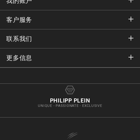
我的账户
登录
客户服务
注册
订单
联系我们
订单状态
支付
送货和退货
发邮件给我们
更多信息
送货
+41435507608
尺码对照
抵制假货
vip@pleinoutlet.com
常见问题
Imprint
店舖資料
PHILIPP PLEIN
UNIQUE - PASSIONATE - EXCLUSIVE