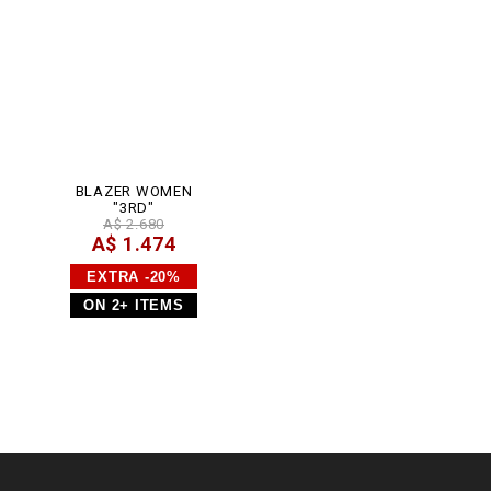
l
BLAZER WOMEN
"3RD"
A$ 2.680
A$ 1.474
EXTRA -20%
ON 2+ ITEMS