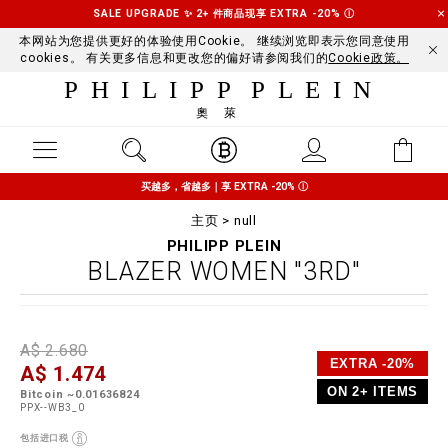
SALE UPGRADE ✨ 2+ 件商品现享 EXTRA -20%
Ⓘ
本网站为您提供更好的体验使用Cookie。 继续浏览即表示您同意使用
cookies。 有关更多信息和更改您的偏好请参阅我们的
Cookie政策。
PHILIPP PLEIN
奧萊
买越多，省越多｜享 EXTRA -20%
Ⓘ
主页
null
PHILIPP PLEIN
BLAZER WOMEN "3RD"
D
h
P
A$ 2.680
e
t
r
EXTRA -20%
A$ 1.474
t
t
o
a
p
m
ON 2+ ITEMS
Bitcoin ~0.01636824
i
s
o
PPX--WB3_0
l
:
t
s
/
i
包括进口税
/
o