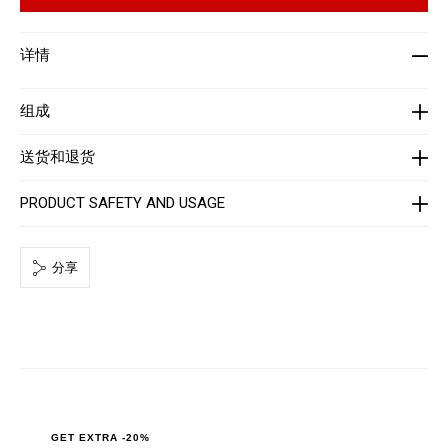
z
t
e
i
r
o
-
详情
n
w
s
o
m
e
组成
n
-
_
送货和退货
3
r
d
PRODUCT SAFETY AND USAGE
_
/
P
P
分享
x
-
-
W
B
3
_
0
.
h
t
m
GET EXTRA -20%