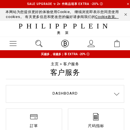
SALE UPGRADE ✨ 2+ 件商品现享 EXTRA -20%
Ⓘ
本网站为您提供更好的体验使用Cookie。 继续浏览即表示您同意使用
cookies。 有关更多信息和更改您的偏好请参阅我们的
Cookie政策。
PHILIPP PLEIN
奧萊
买越多，省越多｜享 EXTRA -20%
Ⓘ
主页
客户服务
客户服务
DASHBOARD
COOKIE POLICY
IMPRINT
条款与条件
运送及退货
尺码指标
联络我们
反对赝品
常见问题
隐私政策
訂單
运送
付款
訂單
尺码指标