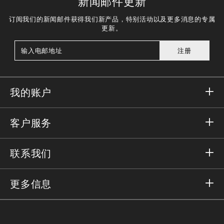
新闻邮件更新
订阅我们的新闻邮件获得我们新产品，特别活动以及更多消息的专属
更新。
注册
我的账户
登录
客户服务
注册
订单
联系我们
订单状态
支付
送货和退货
发邮件给我们
更多信息
送货
+41435507608
尺码对照
抵制假货
vip@pleinoutlet.com
常见问题
Imprint