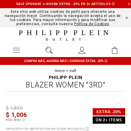
SALE UPGRADE ✨ AHORA EXTRA -20% EN 2+ ARTÍCULOS
Ⓘ
Este sitio web utiliza cookies de perfil para ofrecerle una
navegación mejor. Continuando la navegación acepta el uso de
los cookies. Para mayor información y para modificar sus
preferencias, consulte nuestra
Política de Cookies
PHILIPP PLEIN
OUTLET
COMPRA MÁS, AHORRA MÁS | CONSIGUE EXTRA -20%
Ⓘ
Inicio
null
PHILIPP PLEIN
BLAZER WOMEN "3RD"
D
h
P
$ 1,830
e
t
r
EXTRA -20%
$ 1,006
t
t
o
a
p
m
ON 2+ ITEMS
PPX--WB3_0
i
s
o
l
:
t
IMPUESTOS DE IMPORTACIÓN NO ESTÁN INCLUIDOS