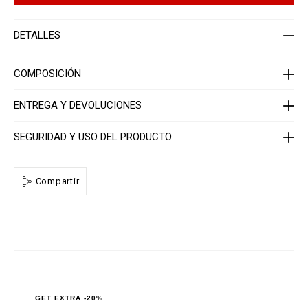
r
t
-
i
w
o
DETALLES
o
n
m
s
e
n
COMPOSICIÓN
-
_
3
ENTREGA Y DEVOLUCIONES
r
d
_
SEGURIDAD Y USO DEL PRODUCTO
/
P
P
x
-
Compartir
-
W
B
3
_
0
.
h
t
m
l
GET EXTRA -20%