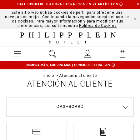
SALE UPGRADE ✨ AHORA EXTRA -20% EN 2+ ARTÍCULOS
Ⓘ
Este sitio web utiliza cookies de perfil para ofrecerle una
navegación mejor. Continuando la navegación acepta el uso de
los cookies. Para mayor información y para modificar sus
preferencias, consulte nuestra
Política de Cookies
PHILIPP PLEIN
OUTLET
COMPRA MÁS, AHORRA MÁS | CONSIGUE EXTRA -20%
Ⓘ
Inicio
Atención al cliente
ATENCIÓN AL CLIENTE
DASHBOARD
TÉRMINOS Y CONDICIONES
ENVÍOS Y DEVOLUCIONES
POLÍTICA DE PRIVACIDAD
MODOS DE PAGO
COOKIE POLICY
STOP FAKE
CONTACTS
PEDIDOS
IMPRINT
TALLAS
ENVÍOS
FAQ