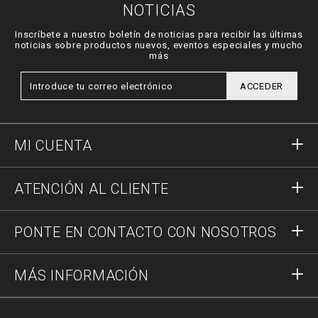
NOTICIAS
Inscríbete a nuestro boletín de noticias para recibir las últimas
noticias sobre productos nuevos, eventos especiales y mucho
más
ACCEDER
MI CUENTA
Acceder
ATENCIÓN AL CLIENTE
Registrar
Pedidos
PONTE EN CONTACTO CON NOSOTROS
Estado del pedido
Pago
Envío y Devoluciones
Escríbenos
MÁS INFORMACIÓN
Transporte
+34937376287
Guía a las tallas
Stop Fakes
vip@pleinoutlet.com