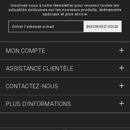
Inscrivez-vous à notre Newsletter pour recevoir toutes les
actualités exclusives sur les nouveaux produits, événements
spéciaux et plus encore
INSCRIVEZ-VOUS
MON COMPTE
S'identifier
ASSISTANCE CLIENTÈLE
S'inscrire
Commandes
CONTACTEZ-NOUS
Statut de la commande :
Paiement
Livraison et Retours
Écrivez-nous
PLUS D'INFORMATIONS
Expédition
+41435507608
Guide des tailles
Stop fake
vip@pleinoutlet.com
F.A.Q.
Imprint