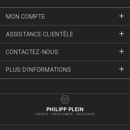
MON COMPTE
S'identifier
ASSISTANCE CLIENTÈLE
S'inscrire
Commandes
CONTACTEZ-NOUS
Statut de la commande :
Paiement
Livraison et Retours
Écrivez-nous
PLUS D'INFORMATIONS
Expédition
+41435507608
Guide des tailles
Stop fake
vip@pleinoutlet.com
F.A.Q.
Imprint
Store Locator
PHILIPP PLEIN
UNIQUE - PASSIONATE - EXCLUSIVE