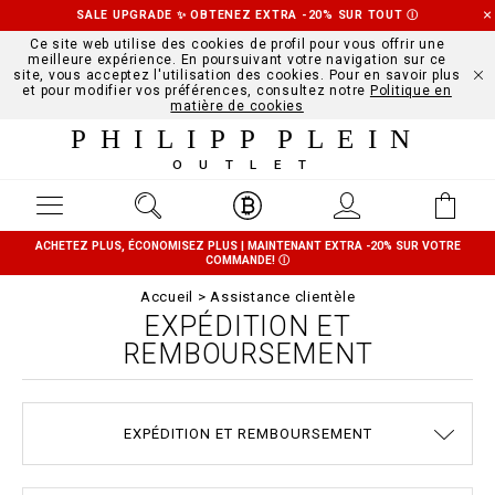
SALE UPGRADE ✨ OBTENEZ EXTRA -20% SUR TOUT
Ⓘ
Ce site web utilise des cookies de profil pour vous offrir une
meilleure expérience. En poursuivant votre navigation sur ce
site, vous acceptez l'utilisation des cookies. Pour en savoir plus
et pour modifier vos préférences, consultez notre
Politique en
matière de cookies
PHILIPP PLEIN
OUTLET
ACHETEZ PLUS, ÉCONOMISEZ PLUS | MAINTENANT EXTRA -20% SUR VOTRE
COMMANDE!
Ⓘ
Accueil
Assistance clientèle
EXPÉDITION ET
REMBOURSEMENT
CONDITIONS DE VENTE
CONFIDENTIALITE
GUIDE TAILLES
COMMANDES
EXPÉDITION
STOP FAKE
CONTACTS
IMPRINT
FAQ
EXPÉDITION ET REMBOURSEMENT
MODALITÉS DE PAIEMENT
COOKIE POLICY