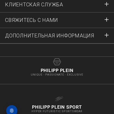
КЛИЕНТСКАЯ СЛУЖБА
Регистрация
Заказы
СВЯЖИТЕСЬ С НАМИ
Состояние заказа
Оплата
Доставка и возвраты
Напишите нам
ДОПОЛНИТЕЛЬНАЯ ИНФОРМАЦИЯ
Доставка
+74952521011
Гид по размерам
Остановить фальсификации
vip@pleinoutlet.com
Часто задаваемые вопросы
Imprint
Поиск магазина
PHILIPP PLEIN
UNIQUE - PASSIONATE - EXCLUSIVE
PHILIPP PLEIN SPORT
HYPER FUTURISTIC SPORTSWEAR