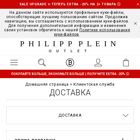
SALE UPGRADE ✨ ТЕПЕРЬ EXTRA -20% НА 2+ ТОВАРА
Ⓘ
На данном сайте используются профильные куки-файлы,
способствующие лучшему пользованию сайтом. Продолжив
навигацию, вы соглашаетесь с использованием куки-файлов.
Для получения дополнительной информации и изменения
своих установок обратитесь к нашей
Политике использования
куки-файлов
.
PHILIPP PLEIN
OUTLET
ПОКУПАЙТЕ БОЛЬШЕ, ЭКОНОМЬТЕ БОЛЬШЕ | ПОЛУЧИТЕ EXTRA -20%
Ⓘ
Домашняя страница
Клиентская служба
ДОСТАВКА
ОСТАНОВИТЬ ФАЛЬСИФИКАЦИИ
ЧАСТО ЗАДАВАЕМЫЕ ВОПРОСЫ
ГИД ПО РАЗМЕРАМ
КОНТАКТЫ
ЗАКАЗЫ
IMPRINT
ДОСТАВКА
ПОЛИТИКА КОНФИДЕНЦИАЛЬНОСТИ
УСЛОВИЯ И ПОЛОЖЕНИЯ
ДОСТАВКА И ВОЗВРАТЫ
COOKIE POLICY
ОПЛАТА