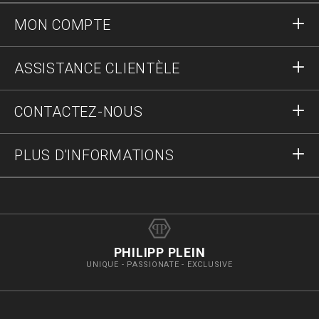
MON COMPTE
S'identifier
ASSISTANCE CLIENTÈLE
S'inscrire
Commandes
CONTACTEZ-NOUS
Statut de la commande :
Paiement
Livraison et Retours
Écrivez-nous
PLUS D'INFORMATIONS
Expédition
+41435507608
Guide des tailles
Stop fake
vip@pleinoutlet.com
F.A.Q.
Imprint
Store Locator
PHILIPP PLEIN
UNIQUE - PASSIONATE - EXCLUSIVE