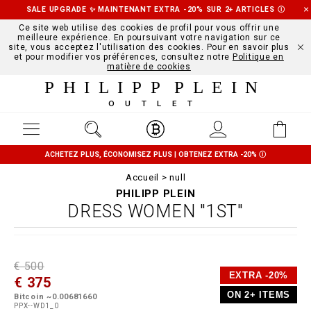
SALE UPGRADE ✨ MAINTENANT EXTRA -20% SUR 2+ ARTICLES
Ⓘ
Ce site web utilise des cookies de profil pour vous offrir une
meilleure expérience. En poursuivant votre navigation sur ce
site, vous acceptez l'utilisation des cookies. Pour en savoir plus
et pour modifier vos préférences, consultez notre
Politique en
matière de cookies
PHILIPP PLEIN
OUTLET
ACHETEZ PLUS, ÉCONOMISEZ PLUS | OBTENEZ EXTRA -20%
Ⓘ
Accueil
null
PHILIPP PLEIN
DRESS WOMEN "1ST"
D
h
P
€ 500
e
t
r
EXTRA -20%
€ 375
t
t
o
a
p
m
ON 2+ ITEMS
Bitcoin ~0.00681660
i
s
o
PPX--WD1_0