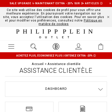
SALE UPGRADE ✨ MAINTENANT EXTRA -20% SUR 2+ ARTICLES
Ⓘ
Ce site web utilise des cookies de profil pour vous offrir une
meilleure expérience. En poursuivant votre navigation sur ce
site, vous acceptez l'utilisation des cookies. Pour en savoir plus
et pour modifier vos préférences, consultez notre
Politique en
matière de cookies
PHILIPP PLEIN
OUTLET
ACHETEZ PLUS, ÉCONOMISEZ PLUS | OBTENEZ EXTRA -20%
Ⓘ
Accueil
Assistance clientèle
ASSISTANCE CLIENTÈLE
DASHBOARD
EXPÉDITION ET REMBOURSEMENT
MODALITÉS DE PAIEMENT
CONDITIONS DE VENTE
CONFIDENTIALITE
COOKIE POLICY
GUIDE TAILLES
COMMANDES
EXPÉDITION
STOP FAKE
CONTACTS
IMPRINT
FAQ