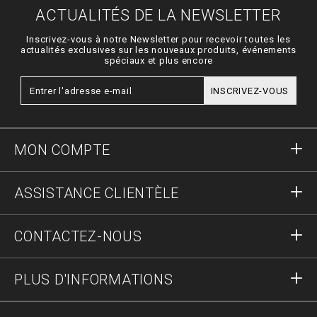
ACTUALITÉS DE LA NEWSLETTER
Inscrivez-vous à notre Newsletter pour recevoir toutes les
actualités exclusives sur les nouveaux produits, événements
spéciaux et plus encore
INSCRIVEZ-VOUS
MON COMPTE
S'identifier
ASSISTANCE CLIENTÈLE
S'inscrire
Commandes
CONTACTEZ-NOUS
Statut de la commande :
Paiement
Livraison et Retours
Écrivez-nous
PLUS D'INFORMATIONS
Expédition
+41435507608
Guide des tailles
Stop fake