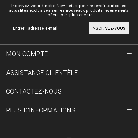
Inscrivez-vous à notre Newsletter pour recevoir toutes les
actualités exclusives sur les nouveaux produits, événements
spéciaux et plus encore
INSCRIVEZ-VOUS
MON COMPTE
S'identifier
ASSISTANCE CLIENTÈLE
S'inscrire
Commandes
CONTACTEZ-NOUS
Statut de la commande :
Paiement
Livraison et Retours
Écrivez-nous
PLUS D'INFORMATIONS
Expédition
+41435507608
Guide des tailles
Stop fake
vip@pleinoutlet.com
F.A.Q.
Imprint