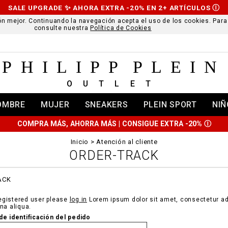
SALE UPGRADE ✨ AHORA EXTRA -20% EN 2+ ARTÍCULOS
Ⓘ
ción mejor. Continuando la navegación acepta el uso de los cookies. Par
consulte nuestra
Política de Cookies
PHILIPP PLEIN
OUTLET
OMBRE
MUJER
SNEAKERS
PLEIN SPORT
NIÑ
COMPRA MÁS, AHORRA MÁS | CONSIGUE EXTRA -20%
Ⓘ
Inicio
Atención al cliente
ORDER-TRACK
ACK
registered user please
log in
Lorem ipsum dolor sit amet, consectetur adi
na aliqua.
e identificación del pedido