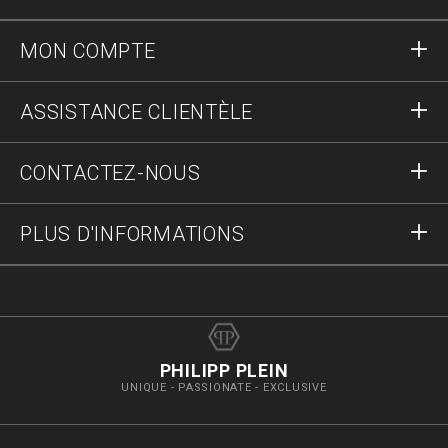
MON COMPTE
S'identifier
ASSISTANCE CLIENTÈLE
S'inscrire
Commandes
CONTACTEZ-NOUS
Statut de la commande :
Paiement
Livraison et Retours
Écrivez-nous
PLUS D'INFORMATIONS
Expédition
+41435507608
Guide des tailles
Stop fake
vip@pleinoutlet.com
F.A.Q.
Imprint
Store Locator
PHILIPP PLEIN
UNIQUE - PASSIONATE - EXCLUSIVE