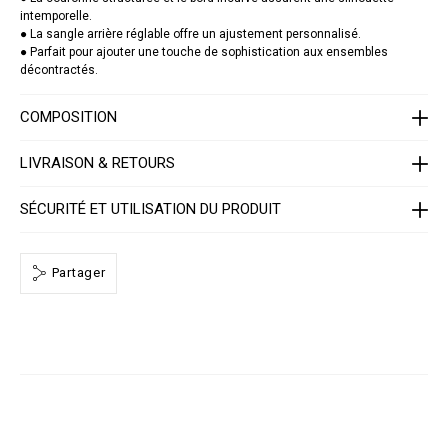
u
intemporelle.
e
/
● La sangle arrière réglable offre un ajustement personnalisé.
1
● Parfait pour ajouter une touche de sophistication aux ensembles
4
décontractés.
1
3
0
COMPOSITION
5
_
0
LIVRAISON & RETOURS
2
_
4
SÉCURITÉ ET UTILISATION DU PRODUIT
_
0
.
h
t
Partager
m
l