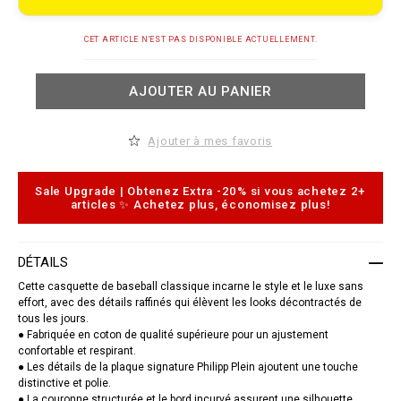
e
t
.
A
c
CET ARTICLE N'EST PAS DISPONIBLE ACTUELLEMENT.
d
o
d
m
t
/
AJOUTER AU PANIER
o
t
c
g
a
/
r
b
Ajouter à mes favoris
t
a
o
s
p
e
t
b
Sale Upgrade | Obtenez Extra -20% si vous achetez 2+
i
a
articles ✨ Achetez plus, économisez plus!
o
l
n
l
s
-
c
DÉTAILS
a
p
Cette casquette de baseball classique incarne le style et le luxe sans
-
effort, avec des détails raffinés qui élèvent les looks décontractés de
p
tous les jours.
p
● Fabriquée en coton de qualité supérieure pour un ajustement
-
p
confortable et respirant.
l
● Les détails de la plaque signature Philipp Plein ajoutent une touche
a
distinctive et polie.
q
● La couronne structurée et le bord incurvé assurent une silhouette