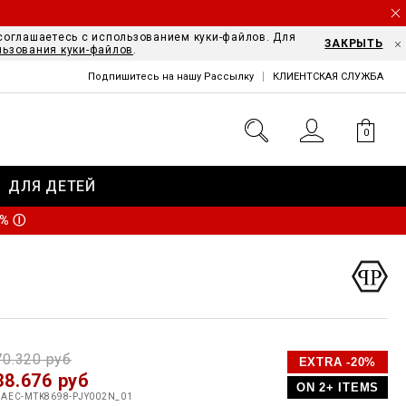
соглашаетесь с использованием куки-файлов. Для
ЗАКРЫТЬ
льзования куки-файлов
.
Подпишитесь на нашу Рассылку
КЛИЕНТСКАЯ СЛУЖБА
0
ДЛЯ ДЕТЕЙ
0%
Ⓘ
D
h
P
70.320 руб
EXTRA -20%
e
38.676 руб
o
ON 2+ ITEMS
a
p
m
AAEC-MTK8698-PJY002N_01