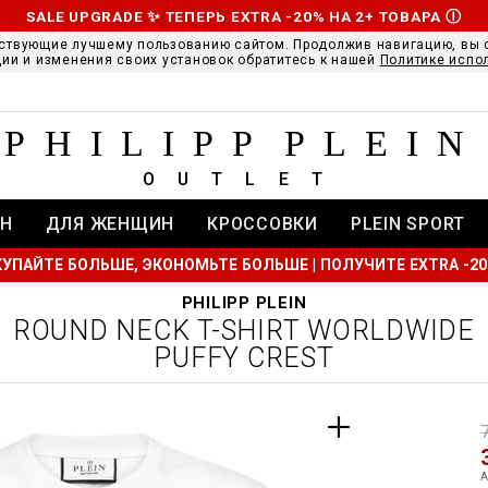
SALE UPGRADE ✨ ТЕПЕРЬ EXTRA -20% НА 2+ ТОВАРА
Ⓘ
ствующие лучшему пользованию сайтом. Продолжив навигацию, вы 
ии и изменения своих установок обратитесь к нашей
Политике испо
PHILIPP PLEIN
OUTLET
Н
ДЛЯ ЖЕНЩИН
КРОССОВКИ
PLEIN SPORT
УПАЙТЕ БОЛЬШЕ, ЭКОНОМЬТЕ БОЛЬШЕ | ПОЛУЧИТЕ EXTRA -2
PHILIPP PLEIN
ROUND NECK T-SHIRT WORLDWIDE
PUFFY CREST
t
r
t
t