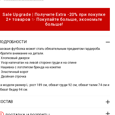
n
c
d
a
n
Sale Upgrade | Получите Extra -20% при покупке
e
o
2+ товаров ✨ Покупайте больше, экономьте
c
p
k
больше!
o
n
s
s
ПОДРОБНОСТИ
h
азовая футболка может стать обязательным предметом гардероба.
братите внимание на детали.
● Хлопковый джерси
w
 Узор напечатан на левой стороне груди и на спине
o
 Нашивка с логотипом бренда на кокетке
 Эластичный ворот
 Двойная строчка
d
w
а модели размер L: рост 189 см, обхват груди 92 см, обхват талии 74 см и
d
бхват бедер 94 см.
e
p
СОСТАВ
u