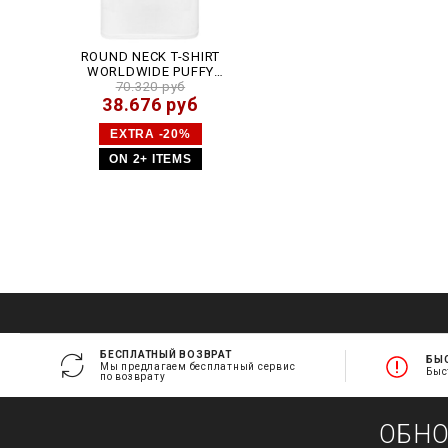
ROUND NECK T-SHIRT
WORLDWIDE PUFFY
70.320 руб
CREST
38.676 руб
EXTRA -20%
ON 2+ ITEMS
БЕСПЛАТНЫЙ ВОЗВРАТ
БЫ
Мы предлагаем бесплатный сервис
Быс
по возврату
ОБН