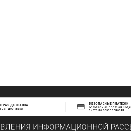
.
t
l
БЕЗОПАСНЫЕ ПЛАТЕЖИ
СТРАЯ ДОСТАВКА
Безопасные платежи Код
трая доставка
система безопасности
ОВЛЕНИЯ ИНФОРМАЦИОННОЙ РАСС