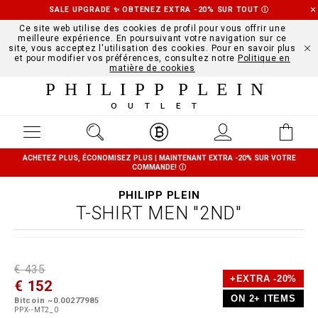
SALE UPGRADE ✨ OBTENEZ EXTRA -20% SUR TOUT
Ⓘ
Ce site web utilise des cookies de profil pour vous offrir une
meilleure expérience. En poursuivant votre navigation sur ce
site, vous acceptez l'utilisation des cookies. Pour en savoir plus
et pour modifier vos préférences, consultez notre
Politique en
matière de cookies
PHILIPP PLEIN
OUTLET
ACHETEZ PLUS, ÉCONOMISEZ PLUS | MAINTENANT EXTRA -20% SUR VOTRE
COMMANDE!
Ⓘ
PHILIPP PLEIN
T-SHIRT MEN "2ND"
D
h
P
€ 435
e
t
r
+EXTRA -20%
€ 152
t
t
o
a
p
m
ON 2+ ITEMS
Bitcoin ~0.00277985
i
s
o
PPX--MT2_0
l
:
t