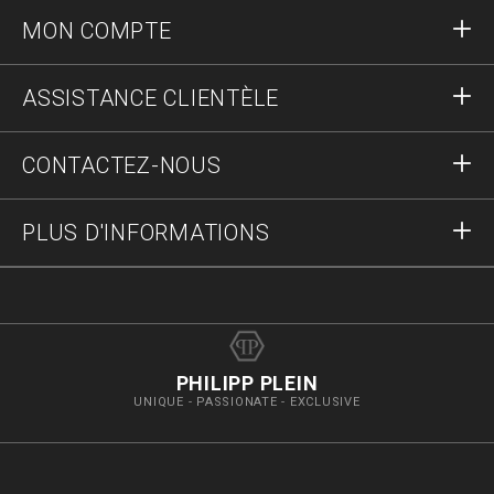
MON COMPTE
S'identifier
ASSISTANCE CLIENTÈLE
S'inscrire
Commandes
CONTACTEZ-NOUS
Statut de la commande :
Paiement
Livraison et Retours
Écrivez-nous
PLUS D'INFORMATIONS
Expédition
+41435507608
Guide des tailles
Stop fake
vip@pleinoutlet.com
F.A.Q.
Imprint
Store Locator
PHILIPP PLEIN
UNIQUE - PASSIONATE - EXCLUSIVE