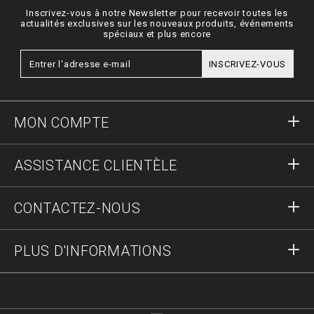
Inscrivez-vous à notre Newsletter pour recevoir toutes les
actualités exclusives sur les nouveaux produits, événements
spéciaux et plus encore
INSCRIVEZ-VOUS
MON COMPTE
S'identifier
ASSISTANCE CLIENTÈLE
S'inscrire
Commandes
CONTACTEZ-NOUS
Statut de la commande :
Paiement
Livraison et Retours
Écrivez-nous
PLUS D'INFORMATIONS
Expédition
+41435507608
Guide des tailles
Stop fake
vip@pleinoutlet.com
F.A.Q.
Imprint