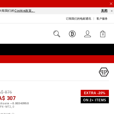
请参阅我们的
Cookie政策。
关闭
订阅我们的电邮通讯
客户服务
0
D
h
P
A$ 876
EXTRA -20%
e
A$ 307
o
ON 2+ ITEMS
a
p
m
itcoin ~0.00340950
s
o
PX--MT2_0
s