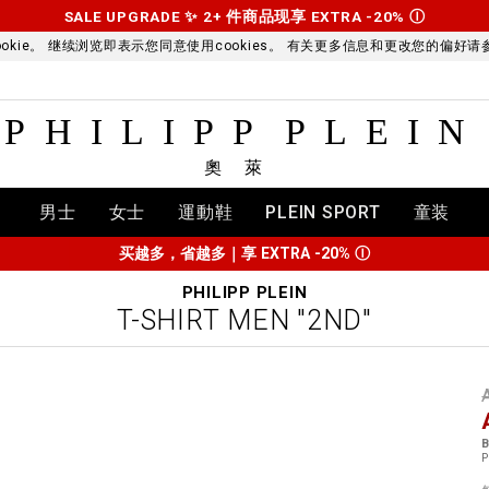
SALE UPGRADE ✨ 2+ 件商品现享 EXTRA -20%
Ⓘ
kie。 继续浏览即表示您同意使用cookies。 有关更多信息和更改您的偏好
PHILIPP PLEIN
奧萊
男士
女士
運動鞋
PLEIN SPORT
童装
买越多，省越多｜享 EXTRA -20%
Ⓘ
PHILIPP PLEIN
T-SHIRT MEN "2ND"
t
r
t
t
B
i
P
l
:
t
/
i