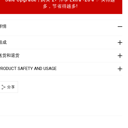
o
h
p
多，节省得越多!
o
n
m
详情
s
e
n
组成
2
n
送货和退货
d
P
PRODUCT SAFETY AND USAGE
P
分享
M
T
2
0
h
m