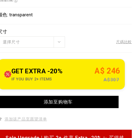
包括进口税
o
w
n
V
w
s
a
颜色
transparent
w
p
a
尺寸
e
o
選擇尺寸
尺碼比較
n
n
o
s
u
e
A$ 246
GET EXTRA -20%
IF YOU BUY 2+ ITEMS
A$307
c
o
m
A
p
添加至购物车
d
h
d
z
o
添加该产品至愿望清单
h
c
a
Sale Upgrade | 购买 2+ 件享 Extra -20% ✨ 买得越
s