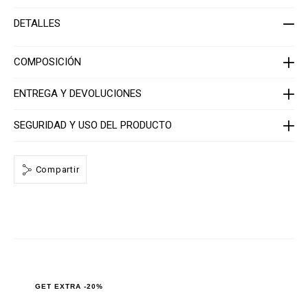
t
i
-
o
DETALLES
m
n
e
s
n
-
COMPOSICIÓN
_
2
n
ENTREGA Y DEVOLUCIONES
d
_
/
SEGURIDAD Y USO DEL PRODUCTO
P
P
x
-
-
Compartir
M
T
2
_
0
.
h
t
m
l
GET EXTRA -20%