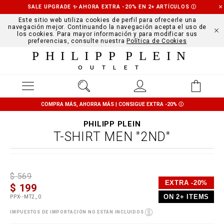
SALE UPGRADE ✨ AHORA EXTRA -20% EN 2+ ARTÍCULOS
Ⓘ
Este sitio web utiliza cookies de perfil para ofrecerle una
navegación mejor. Continuando la navegación acepta el uso de
los cookies. Para mayor información y para modificar sus
preferencias, consulte nuestra
Política de Cookies
PHILIPP PLEIN
OUTLET
COMPRA MÁS, AHORRA MÁS | CONSIGUE EXTRA -20%
Ⓘ
PHILIPP PLEIN
T-SHIRT MEN "2ND"
D
h
P
$ 569
e
t
r
EXTRA -20%
$ 199
t
t
o
a
p
m
ON 2+ ITEMS
PPX--MT2_0
i
s
o
l
:
t
IMPUESTOS DE IMPORTACIÓN NO ESTÁN INCLUIDOS
s
/
i