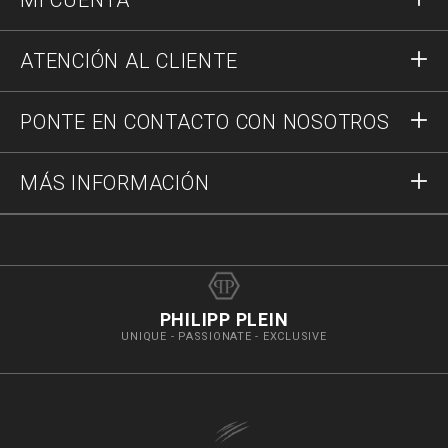
MI CUENTA
Acceder
ATENCIÓN AL CLIENTE
Registrar
Pedidos
PONTE EN CONTACTO CON NOSOTROS
Estado del pedido
Pago
Envío y Devoluciones
Escríbenos
MÁS INFORMACIÓN
Transporte
+34937376287
Guía a las tallas
Stop Fakes
vip@pleinoutlet.com
Preguntas frecuentes
Imprint
Store Locator
PHILIPP PLEIN
UNIQUE - PASSIONATE - EXCLUSIVE