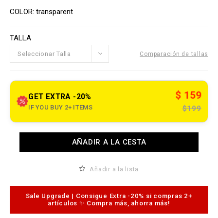
/
o
V
w
n
a
COLOR
transparent
w
s
r
w
i
.
a
p
TALLA
t
l
i
e
o
Seleccionar Talla
Comparación de tallas
i
n
n
s
o
u
t
$ 159
l
GET EXTRA -20%
e
IF YOU BUY 2+ ITEMS
$199
t
.
c
o
A
m
AÑADIR A LA CESTA
d
/
d
p
t
e
o
/
Añadir a la lista
c
t
a
-
r
s
t
Sale Upgrade | Consigue Extra -20% si compras 2+
h
o
artículos ✨ Compra más, ahorra más!
i
p
r
t