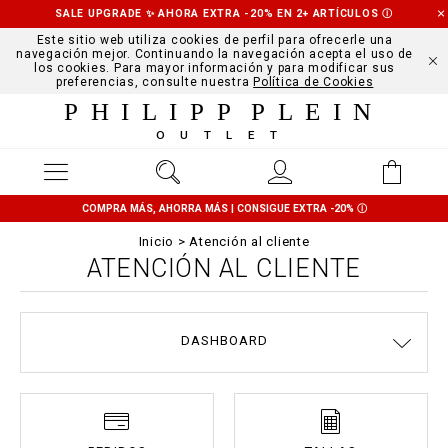
SALE UPGRADE ✨ AHORA EXTRA -20% EN 2+ ARTÍCULOS
Ⓘ
Este sitio web utiliza cookies de perfil para ofrecerle una
navegación mejor. Continuando la navegación acepta el uso de
los cookies. Para mayor información y para modificar sus
preferencias, consulte nuestra
Política de Cookies
PHILIPP PLEIN
OUTLET
COMPRA MÁS, AHORRA MÁS | CONSIGUE EXTRA -20%
Ⓘ
Inicio
Atención al cliente
ATENCIÓN AL CLIENTE
DASHBOARD
TÉRMINOS Y CONDICIONES
ENVÍOS Y DEVOLUCIONES
POLÍTICA DE PRIVACIDAD
MODOS DE PAGO
COOKIE POLICY
STOP FAKE
CONTACTS
PEDIDOS
IMPRINT
TALLAS
ENVÍOS
FAQ