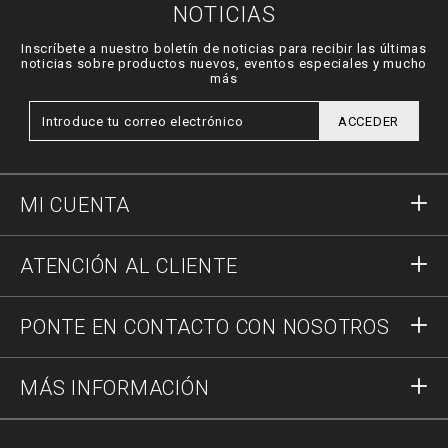
NOTICIAS
Inscríbete a nuestro boletín de noticias para recibir las últimas
noticias sobre productos nuevos, eventos especiales y mucho
más
ACCEDER
MI CUENTA
Acceder
ATENCIÓN AL CLIENTE
Registrar
Pedidos
PONTE EN CONTACTO CON NOSOTROS
Estado del pedido
Pago
Envío y Devoluciones
Escríbenos
MÁS INFORMACIÓN
Transporte
+34937376287
Guía a las tallas
Stop Fakes
vip@pleinoutlet.com