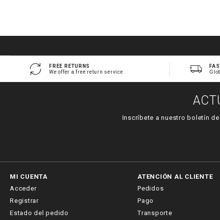
FREE RETURNS
FAS
We offer a free return service
Glo
ACT
Inscríbete a nuestro boletín d
MI CUENTA
ATENCIÓN AL CLIENTE
Acceder
Pedidos
Registrar
Pago
Estado del pedido
Transporte