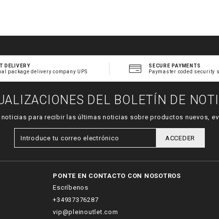
T DELIVERY
SECURE PAYMENTS
bal package delivery company UPS
Paymaster coded security 
UALIZACIONES DEL BOLETÍN DE NOTI
e noticias para recibir las últimas noticias sobre productos nuevos,
ACCEDER
PONTE EN CONTACTO CON NOSOTROS
Escríbenos
+34937376287
vip@pleinoutlet.com