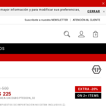
a mayor información y para modificar sus preferencias,
CERRAR
Suscríbete a nuestra NEWSLETTER
ATENCIÓN AL CLIENTE
0
OS
D
h
P
$ 500
EXTRA -20%
e
$ 225
o
ON 2+ ITEMS
a
p
m
UAEA-UAC0680-PTE003N_02
s
o
MPUESTOS DE IMPORTACIÓN NO ESTÁN INCLUIDOS