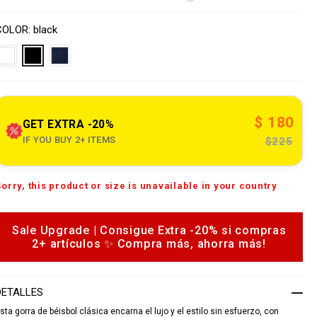
s
o
V
w
n
a
COLOR
black
w
s
w
a
p
e
o
n
n
s
$ 180
o
GET EXTRA -20%
u
IF YOU BUY 2+ ITEMS
$225
e
A
Sorry, this product or size is unavailable in your country
d
c
d
o
m
o
Sale Upgrade | Consigue Extra -20% si compras
c
n
2+ artículos ✨ Compra más, ahorra más!
a
b
o
a
p
DETALLES
s
e
sta gorra de béisbol clásica encarna el lujo y el estilo sin esfuerzo, con
b