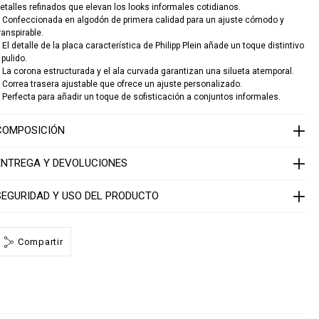
o
a
etalles refinados que elevan los looks informales cotidianos.
n
 Confeccionada en algodón de primera calidad para un ajuste cómodo y
s
ranspirable.
 El detalle de la placa característica de Philipp Plein añade un toque distintivo
c
 pulido.
a
p
 La corona estructurada y el ala curvada garantizan una silueta atemporal.
 Correa trasera ajustable que ofrece un ajuste personalizado.
p
 Perfecta para añadir un toque de sofisticación a conjuntos informales.
p
p
COMPOSICIÓN
a
q
ENTREGA Y DEVOLUCIONES
u
e
SEGURIDAD Y USO DEL PRODUCTO
1
4
1
3
Compartir
0
5
0
2
4