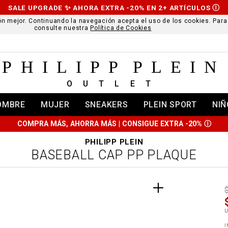
SALE UPGRADE ✨ AHORA EXTRA -20% EN 2+ ARTÍCULOS
Ⓘ
ción mejor. Continuando la navegación acepta el uso de los cookies. Par
consulte nuestra
Política de Cookies
PHILIPP PLEIN
OUTLET
OMBRE
MUJER
SNEAKERS
PLEIN SPORT
NIÑ
COMPRA MÁS, AHORRA MÁS | CONSIGUE EXTRA -20%
Ⓘ
PHILIPP PLEIN
BASEBALL CAP PP PLAQUE
t
r
t
t
i
l
:
t
I