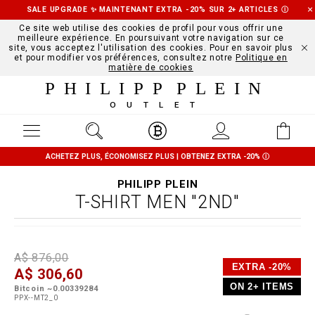
SALE UPGRADE ✨ MAINTENANT EXTRA -20% SUR 2+ ARTICLES
Ⓘ
Ce site web utilise des cookies de profil pour vous offrir une
meilleure expérience. En poursuivant votre navigation sur ce
site, vous acceptez l'utilisation des cookies. Pour en savoir plus
et pour modifier vos préférences, consultez notre
Politique en
matière de cookies
PHILIPP PLEIN
OUTLET
ACHETEZ PLUS, ÉCONOMISEZ PLUS | OBTENEZ EXTRA -20%
Ⓘ
PHILIPP PLEIN
T-SHIRT MEN "2ND"
D
h
P
A$ 876,00
e
t
r
EXTRA -20%
A$ 306,60
t
t
o
a
p
m
ON 2+ ITEMS
Bitcoin ~0.00339284
i
s
o
PPX--MT2_0
l
:
t