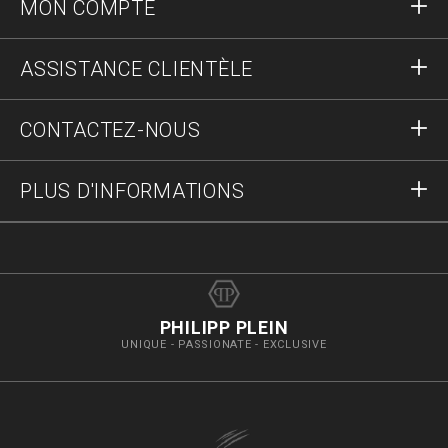
MON COMPTE
S'identifier
ASSISTANCE CLIENTÈLE
S'inscrire
Commandes
CONTACTEZ-NOUS
Statut de la commande :
Paiement
Livraison et Retours
Écrivez-nous
PLUS D'INFORMATIONS
Expédition
+41435507608
Guide des tailles
Stop fake
vip@pleinoutlet.com
F.A.Q.
Imprint
Store Locator
PHILIPP PLEIN
UNIQUE - PASSIONATE - EXCLUSIVE