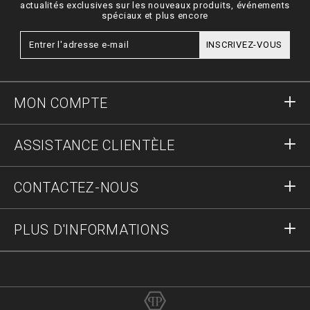
actualités exclusives sur les nouveaux produits, événements
spéciaux et plus encore
INSCRIVEZ-VOUS
MON COMPTE
S'identifier
ASSISTANCE CLIENTÈLE
S'inscrire
Commandes
CONTACTEZ-NOUS
Statut de la commande :
Paiement
Livraison et Retours
Écrivez-nous
PLUS D'INFORMATIONS
Expédition
+41435507608
Guide des tailles
Stop fake
vip@pleinoutlet.com
F.A.Q.
Imprint
Store Locator