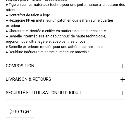
d
● Tige en cuir et matériaux techno pour une performance à la hauteur des
a
t
attentes
o
● Contrefort de talon à logo
r
● Hexagone PP en métal sur un patch en cuir safran sur le quartier
/
extérieur
S
● Chaussette tricotée à enfiler en matière douce et respirante
A
C
● Semelle intermédiaire en caoutchouc de haute technologie,
S
ergonomique, ultra légère et absorbant les chocs
-
● Semelle extérieure moulée pour une adhérence maximale
U
● Doublure intérieure et semelle intérieure amovible
S
C
0
COMPOSITION
3
9
9
LIVRAISON & RETOURS
-
P
T
SÉCURITÉ ET UTILISATION DU PRODUIT
E
0
0
3
N
Partager
_
0
2
0