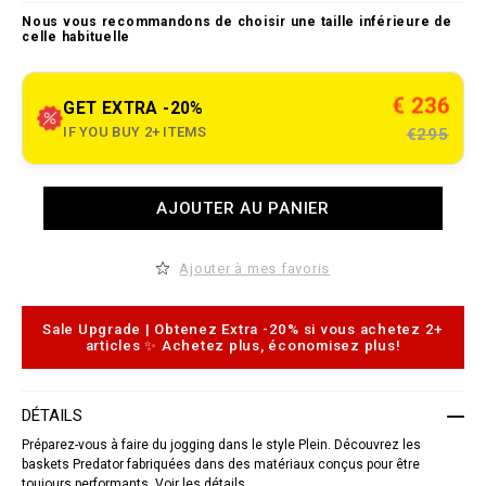
e
t
Nous vous recommandons de choisir une taille inférieure de
o
.
celle habituelle
c
o
m
/
€ 236
GET EXTRA -20%
m
r
IF YOU BUY 2+ ITEMS
€295
/
t
r
A
a
AJOUTER AU PANIER
d
i
d
n
t
e
o
r
Ajouter à mes favoris
c
-
a
s
r
n
t
e
Sale Upgrade | Obtenez Extra -20% si vous achetez 2+
o
a
articles ✨ Achetez plus, économisez plus!
p
k
t
e
i
r
o
s
DÉTAILS
n
-
s
p
Préparez-vous à faire du jogging dans le style Plein. Découvrez les
r
baskets Predator fabriquées dans des matériaux conçus pour être
e
toujours performants. Voir les détails.