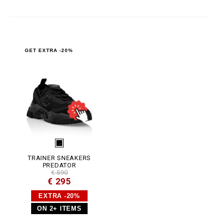
2
.
h
t
m
l
GET EXTRA -20%
TRAINER SNEAKERS
PREDATOR
€ 590
€ 295
EXTRA -20%
ON 2+ ITEMS