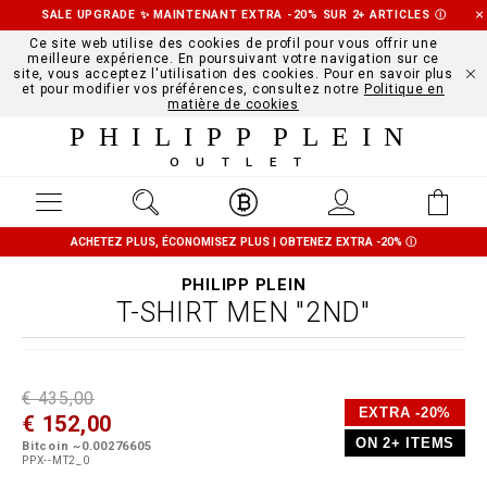
SALE UPGRADE ✨ MAINTENANT EXTRA -20% SUR 2+ ARTICLES
Ⓘ
Ce site web utilise des cookies de profil pour vous offrir une
meilleure expérience. En poursuivant votre navigation sur ce
site, vous acceptez l'utilisation des cookies. Pour en savoir plus
et pour modifier vos préférences, consultez notre
Politique en
matière de cookies
PHILIPP PLEIN
OUTLET
ACHETEZ PLUS, ÉCONOMISEZ PLUS | OBTENEZ EXTRA -20%
Ⓘ
PHILIPP PLEIN
T-SHIRT MEN "2ND"
D
h
P
€ 435,00
e
t
r
EXTRA -20%
€ 152,00
t
t
o
a
p
m
ON 2+ ITEMS
Bitcoin ~0.00276605
i
s
o
PPX--MT2_0
l
:
t