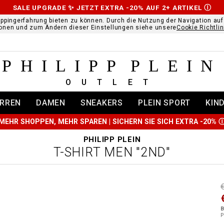
SALE UPGRADE ✨ JETZT EXTRA -20% AUF 2+ ARTIKEL
Ⓘ
ppingerfahrung bieten zu können. Durch die Nutzung der Navigation au
ionen und zum Ändern dieser Einstellungen siehe unsere
Cookie Richtlin
PHILIPP PLEIN
OUTLET
RREN
DAMEN
SNEAKERS
PLEIN SPORT
KIN
MEHR SHOPPEN, MEHR SPAREN | SICHERN SIE SICH EXTRA -20%
PHILIPP PLEIN
T-SHIRT MEN "2ND"
t
r
t
t
B
i
P
l
:
t