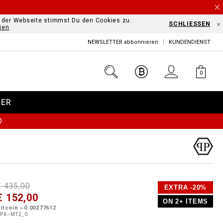
f der Webseite stimmst Du den Cookies zu.
SCHLIESSEN
ien
NEWSLETTER abbonnieren
KUNDENDIENST
0
DER
Ⓘ
D
h
P
€ 435,00
EXTRA -20%
e
€ 152,00
o
ON 2+ ITEMS
a
p
m
itcoin ~0.00277612
s
o
PX--MT2_0