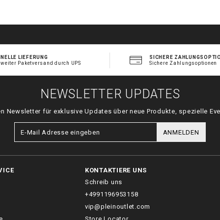
NELLE LIEFERUNG
SICHERE ZAHLUNGSOPTI
tweiter Paketversand durch UPS
Sichere Zahlungsoptionen
NEWSLETTER UPDATES
n Newsletter für exklusive Updates über neue Produkte, spezielle Eve
ANMELDEN
VICE
KONTAKTIERE UNS
Schreib uns
+4991196953158
vip@pleinoutlet.com
e
Store Locator