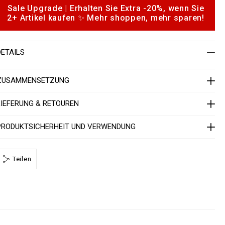
s
Sale Upgrade | Erhalten Sie Extra -20%, wenn Sie
o
h
2+ Artikel kaufen ✨ Mehr shoppen, mehr sparen!
p
o
n
m
DETAILS
s
e
n
ZUSAMMENSETZUNG
2
n
d
LIEFERUNG & RETOUREN
P
P
PRODUKTSICHERHEIT UND VERWENDUNG
M
T
Teilen
2
0
h
m