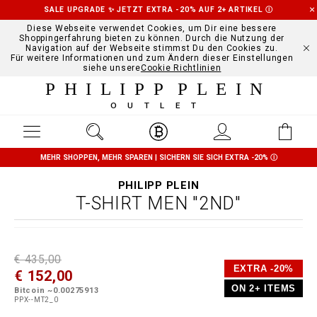
SALE UPGRADE ✨ JETZT EXTRA -20% AUF 2+ ARTIKEL
Ⓘ
Diese Webseite verwendet Cookies, um Dir eine bessere
Shoppingerfahrung bieten zu können. Durch die Nutzung der
Navigation auf der Webseite stimmst Du den Cookies zu.
Für weitere Informationen und zum Ändern dieser Einstellungen
siehe unsere
Cookie Richtlinien
PHILIPP PLEIN
OUTLET
MEHR SHOPPEN, MEHR SPAREN | SICHERN SIE SICH EXTRA -20%
Ⓘ
PHILIPP PLEIN
T-SHIRT MEN "2ND"
D
h
P
€ 435,00
e
t
r
EXTRA -20%
€ 152,00
t
t
o
a
p
m
ON 2+ ITEMS
Bitcoin ~0.00275913
i
s
o
PPX--MT2_0
l
:
t