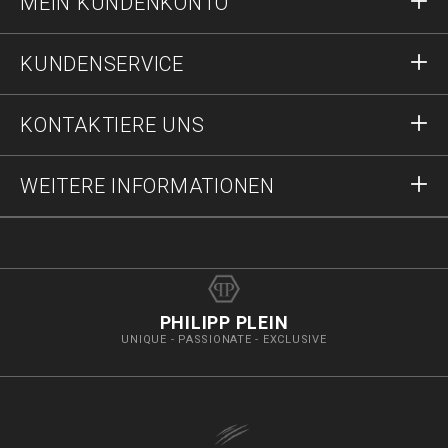
MEIN KUNDENKONTO
Einloggen
KUNDENSERVICE
Registrieren
Bestellungen
KONTAKTIERE UNS
Bestellstatus
Zahlung
Lieferung und Rücksendungen
Schreib uns
WEITERE INFORMATIONEN
Lieferung
+4991196953158
Größentabelle
Stop Fälschungen
vip@pleinoutlet.com
F.A.Q.
Impressum
Store Locator
PHILIPP PLEIN
UNIQUE - PASSIONATE - EXCLUSIVE