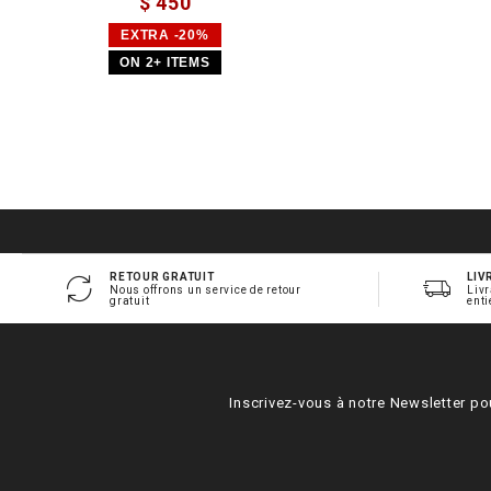
$ 450
EXTRA -20%
ON 2+ ITEMS
RETOUR GRATUIT
LIV
Nous offrons un service de retour
Livr
gratuit
enti
Inscrivez-vous à notre Newsletter po