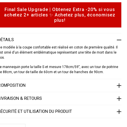
Final Sale Upgrade | Obtenez Extra -20% si vous
o
achetez 2+ articles ✨ Achetez plus, économisez
p
plus!
d
o
o
n
a
s
DÉTAILS
d
o
e modèle à la coupe confortable est réalisé en coton de première qualité. Il
st orné d'un élément emblématique représentant une tête de mort dans le
os.
S
1
7
e mannequin porte la taille S et mesure 178cm/59", avec un tour de poitrine
C
e 88cm, un tour de taille de 60cm et un tour de hanches de 90cm.
W
R
COMPOSITION
P
0
0
LIVRAISON & RETOURS
0
4
SÉCURITÉ ET UTILISATION DU PRODUIT
P
T
E
0