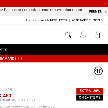
z l'utilisation des cookies. Pour en savoir plus et pour
FERMER
Inscrivez-vous à la NEWSLETTER
ASSISTANCE CLIENTÈLE
0
NTS
 COMMANDE!
Ⓘ
D
h
P
$ 1.285
EXTRA -20%
e
$ 450
o
ON 2+ ITEMS
a
p
m
17C-WRP0004-PTE013N_01
s
o
ES FRAIS DE DOUANE NE SONT PAS INCLUS