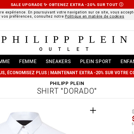
SALE UPGRADE ✨ OBTENEZ EXTRA -20% SUR TOUT
Ⓘ
ure expérience. En poursuivant votre navigation sur ce site, vous accepte
r vos préférences, consultez notre
Politique en matière de cookies
PHILIPP PLEIN
OUTLET
MME
FEMME
SNEAKERS
PLEIN SPORT
ENFA
US, ÉCONOMISEZ PLUS | MAINTENANT EXTRA -20% SUR VOTRE
PHILIPP PLEIN
SHIRT "DORADO"
t
r
t
t
S
i
l
:
t
L