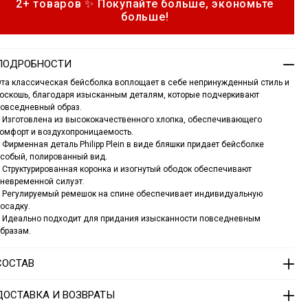
2+ товаров ✨ Покупайте больше, экономьте
o
s
больше!
n
e
s
b
a
ПОДРОБНОСТИ
c
та классическая бейсболка воплощает в себе непринужденный стиль и
a
оскошь, благодаря изысканным деталям, которые подчеркивают
p
овседневный образ.
p
 Изготовлена из высококачественного хлопка, обеспечивающего
p
омфорт и воздухопроницаемость.
 Фирменная деталь Philipp Plein в виде бляшки придает бейсболке
p
собый, полированный вид.
 Структурированная коронка и изогнутый ободок обеспечивают
a
q
невременной силуэт.
u
 Регулируемый ремешок на спине обеспечивает индивидуальную
e
осадку.
 Идеально подходит для придания изысканности повседневным
1
бразам.
4
1
3
СОСТАВ
0
5
ДОСТАВКА И ВОЗВРАТЫ
0
2