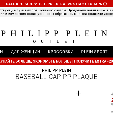
SALE UPGRADE ✨ ТЕПЕРЬ EXTRA -20% НА 2+ ТОВАРА
Ⓘ
ствующие лучшему пользованию сайтом. Продолжив навигацию, вы 
ии и изменения своих установок обратитесь к нашей
Политике испо
PHILIPP PLEIN
OUTLET
Н
ДЛЯ ЖЕНЩИН
КРОССОВКИ
PLEIN SPORT
УПАЙТЕ БОЛЬШЕ, ЭКОНОМЬТЕ БОЛЬШЕ | ПОЛУЧИТЕ EXTRA -2
PHILIPP PLEIN
BASEBALL CAP PP PLAQUE
t
r
t
t
i
l
:
t