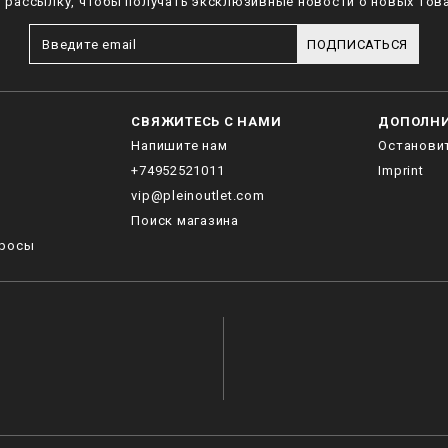
рассылку, чтобы получать эксклюзивные новости о новых това
ПОДПИСАТЬСЯ
СВЯЖИТЕСЬ С НАМИ
ДОПОЛН
Напишите нам
Останови
+74952521011
Imprint
vip@pleinoutlet.com
Поиск магазина
просы