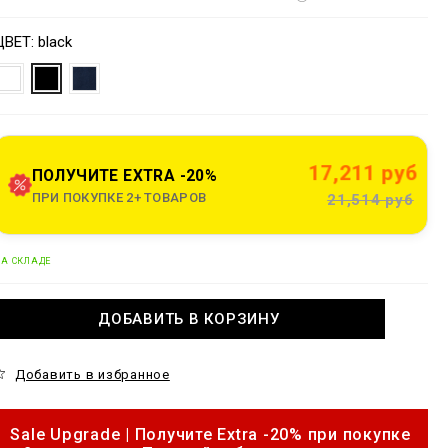
s
o
V
w
n
a
ЦВЕТ
black
w
s
w
a
p
e
o
n
n
s
17,211 руб
o
ПОЛУЧИТЕ EXTRA -20%
u
ПРИ ПОКУПКЕ 2+ ТОВАРОВ
21,514 руб
e
A
А СКЛАДЕ
d
c
d
o
m
ДОБАВИТЬ В КОРЗИНУ
o
c
k
a
z
Добавить в избранное
o
u
p
b
Sale Upgrade | Получите Extra -20% при покупке
a