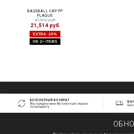
BASEBALL CAP PP
PLAQUE
47,810 руб
21,514 руб
EXTRA -20%
ON 2+ ITEMS
БЕСПЛАТНЫЙ ВОЗВРАТ
БЫ
Мы предлагаем бесплатный сервис
Быс
по возврату
ОБН