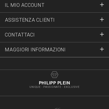
IL MIO ACCOUNT
Accedi
ASSISTENZA CLIENTI
Registrati
Ordini
CONTATTACI
Stato degli ordini
Pagamenti
Spedizioni e Resi
Scrivici
MAGGIORI INFORMAZIONI
Spedizioni
+390289735748
Taglie
Stop Fakes
vip@pleinoutlet.com
F.A.Q.
Imprint
Store Locator
PHILIPP PLEIN
UNIQUE - PASSIONATE - EXCLUSIVE