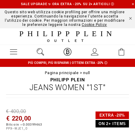
SALE UPGRADE ✨ ORA EXTRA -20% SU 2+ ARTICOLI
Ⓘ
Questo sito web utilizza cookie profiling per offrire una migliore
esperienza. Continuando la navigazione l'utente accetta
l'utilizzo dei cookie. Per maggiori informazioni e per modificare
le preferenze leggere la nostra
Cookie Policy
PHILIPP PLEIN
OUTLET
PIÙ COMPRI, PIÙ RISPARMI | OTTIENI EXTRA -20%
Ⓘ
Pagina principale
null
PHILIPP PLEIN
JEANS WOMEN "1ST"
D
h
P
€ 400,00
e
t
r
EXTRA -20%
€ 220,00
t
t
o
a
p
m
ON 2+ ITEMS
Bitcoin ~0.00399463
i
s
o
PPX--WJE1_0
l
:
t