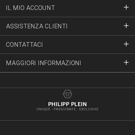
IL MIO ACCOUNT
Accedi
ASSISTENZA CLIENTI
Registrati
Ordini
CONTATTACI
Stato degli ordini
Pagamenti
Spedizioni e Resi
Scrivici
MAGGIORI INFORMAZIONI
Spedizioni
+390289735748
Taglie
Stop Fakes
vip@pleinoutlet.com
F.A.Q.
Imprint
Store Locator
PHILIPP PLEIN
UNIQUE - PASSIONATE - EXCLUSIVE