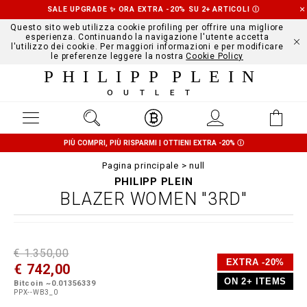
SALE UPGRADE ✨ ORA EXTRA -20% SU 2+ ARTICOLI
Ⓘ
Questo sito web utilizza cookie profiling per offrire una migliore
esperienza. Continuando la navigazione l'utente accetta
l'utilizzo dei cookie. Per maggiori informazioni e per modificare
le preferenze leggere la nostra
Cookie Policy
PHILIPP PLEIN
OUTLET
PIÙ COMPRI, PIÙ RISPARMI | OTTIENI EXTRA -20%
Ⓘ
Pagina principale
null
PHILIPP PLEIN
BLAZER WOMEN "3RD"
D
h
P
€ 1.350,00
e
t
r
EXTRA -20%
€ 742,00
t
t
o
a
p
m
ON 2+ ITEMS
Bitcoin ~0.01356339
i
s
o
PPX--WB3_0
l
:
t