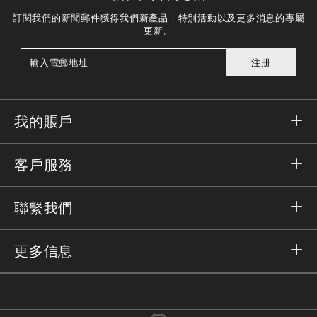
訂閱我們的新聞郵件獲得我們新產品，特別活動以及更多消息的專屬
更新。
注册
我的賬戶
登錄
客戶服務
註冊
訂單
聯繫我們
訂單狀態
支付
送貨和退貨
發郵件給我們
更多信息
送貨
+41435507608
尺碼對照
抵制假货
vip@pleinoutlet.com
常見問題
Imprint