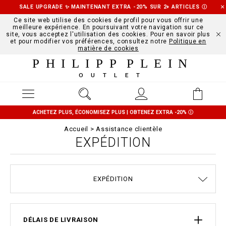
SALE UPGRADE ✨ MAINTENANT EXTRA -20% SUR 2+ ARTICLES
Ⓘ
Ce site web utilise des cookies de profil pour vous offrir une
meilleure expérience. En poursuivant votre navigation sur ce
site, vous acceptez l'utilisation des cookies. Pour en savoir plus
et pour modifier vos préférences, consultez notre
Politique en
matière de cookies
PHILIPP PLEIN
OUTLET
ACHETEZ PLUS, ÉCONOMISEZ PLUS | OBTENEZ EXTRA -20%
Ⓘ
Accueil
Assistance clientèle
EXPÉDITION
CONDITIONS DE VENTE
GUIDE TAILLES
COMMANDES
STOP FAKE
CONTACTS
IMPRINT
FAQ
EXPÉDITION
EXPÉDITION ET REMBOURSEMENT
MODALITÉS DE PAIEMENT
CONFIDENTIALITE
COOKIE POLICY
DÉLAIS DE LIVRAISON