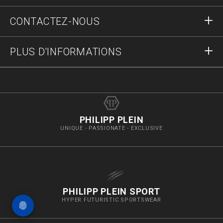
S'inscrire
Commandes
CONTACTEZ-NOUS
Statut de la commande :
Paiement
Livraison et Retours
Écrivez-nous
PLUS D'INFORMATIONS
Expédition
+41435507608
Guide des tailles
Stop fake
vip@pleinoutlet.com
F.A.Q.
Imprint
Store Locator
PHILIPP PLEIN
UNIQUE - PASSIONATE - EXCLUSIVE
PHILIPP PLEIN SPORT
HYPER FUTURISTIC SPORTSWEAR