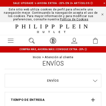
SALE UPGRADE ✨ AHORA EXTRA -20% EN 2+ ARTÍCULOS
Ⓘ
Este sitio web utiliza cookies de perfil para ofrecerle una
navegación mejor. Continuando la navegación acepta el uso de
los cookies. Para mayor información y para modificar sus
preferencias, consulte nuestra
Política de Cookies
PHILIPP PLEIN
OUTLET
COMPRA MÁS, AHORRA MÁS | CONSIGUE EXTRA -20%
Ⓘ
Inicio
Atención al cliente
ENVÍOS
TÉRMINOS Y CONDICIONES
STOP FAKE
CONTACTS
PEDIDOS
IMPRINT
TALLAS
FAQ
ENVÍOS
ENVÍOS Y DEVOLUCIONES
POLÍTICA DE PRIVACIDAD
MODOS DE PAGO
COOKIE POLICY
TIEMPO DE ENTREGA