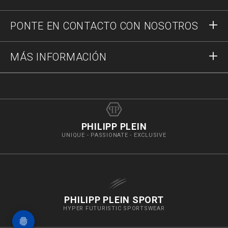
Registrar
Pedidos
PONTE EN CONTACTO CON NOSOTROS
Estado del pedido
Pago
Envío y Devoluciones
Escríbenos
MÁS INFORMACIÓN
Transporte
+34937376287
Guía a las tallas
Stop Fakes
vip@pleinoutlet.com
Preguntas frecuentes
Imprint
Store Locator
PHILIPP PLEIN
UNIQUE - PASSIONATE - EXCLUSIVE
PHILIPP PLEIN SPORT
HYPER FUTURISTIC SPORTSWEAR