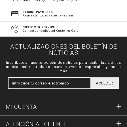
Global package delivery company UPS
SECURE PAYMENTS
Paymaster coded security system
CUSTOMER SERVICE
Contact our dedicated Customer Care
ACTUALIZACIONES DEL BOLETÍN DE
NOTICIAS
Inscríbete a nuestro boletín de noticias para recibir las últimas
noticias sobre productos nuevos, eventos especiales y mucho
más
ACCEDER
MI CUENTA
Acceder
ATENCIÓN AL CLIENTE