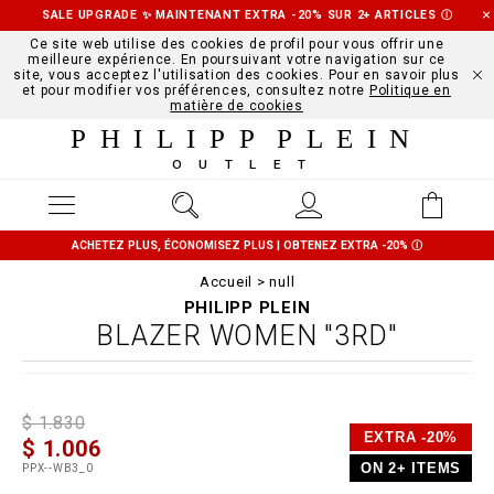
SALE UPGRADE ✨ MAINTENANT EXTRA -20% SUR 2+ ARTICLES
Ⓘ
Ce site web utilise des cookies de profil pour vous offrir une
meilleure expérience. En poursuivant votre navigation sur ce
site, vous acceptez l'utilisation des cookies. Pour en savoir plus
et pour modifier vos préférences, consultez notre
Politique en
matière de cookies
PHILIPP PLEIN
OUTLET
ACHETEZ PLUS, ÉCONOMISEZ PLUS | OBTENEZ EXTRA -20%
Ⓘ
Accueil
null
PHILIPP PLEIN
BLAZER WOMEN "3RD"
D
h
P
$ 1.830
e
t
r
EXTRA -20%
$ 1.006
t
t
o
a
p
m
ON 2+ ITEMS
PPX--WB3_0
i
s
o