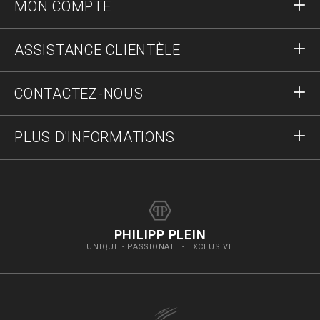
MON COMPTE
S'identifier
ASSISTANCE CLIENTÈLE
S'inscrire
Commandes
CONTACTEZ-NOUS
Statut de la commande :
Paiement
Livraison et Retours
Écrivez-nous
PLUS D'INFORMATIONS
Expédition
+41435507608
Guide des tailles
Stop fake
vip@pleinoutlet.com
F.A.Q.
Imprint
Store Locator
PHILIPP PLEIN
UNIQUE - PASSIONATE - EXCLUSIVE