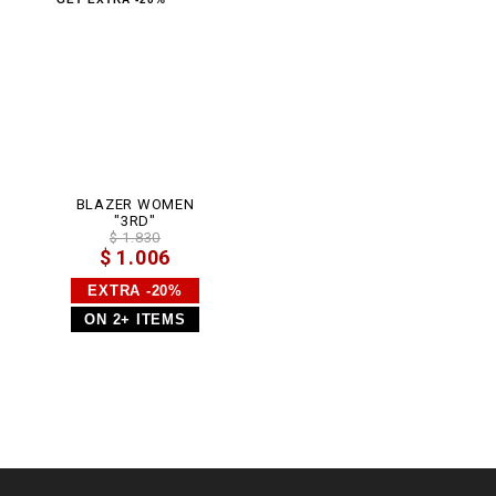
t
m
l
BLAZER WOMEN
"3RD"
$ 1.830
$ 1.006
EXTRA -20%
ON 2+ ITEMS