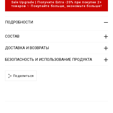
-
t
Sale Upgrade | Получите Extra -20% при покупке 2+
s
o
товаров ✨ Покупайте больше, экономьте больше!
h
p
i
t
r
i
t
o
ПОДРОБНОСТИ
-
n
m
s
e
n
СОСТАВ
-
2
n
ДОСТАВКА И ВОЗВРАТЫ
d
/
P
БЕЗОПАСНОСТЬ И ИСПОЛЬЗОВАНИЕ ПРОДУКТА
P
x
-
-
Поделиться
M
T
2
_
0
.
h
t
m
l