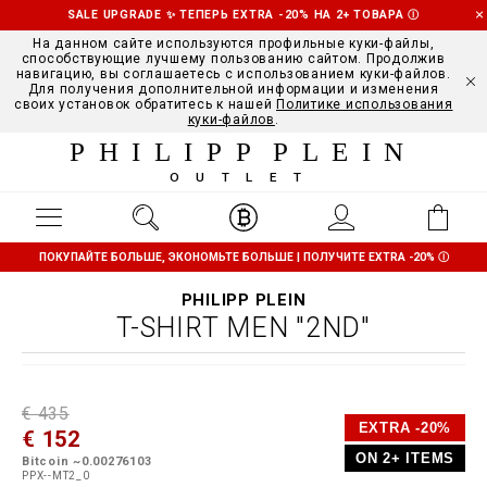
SALE UPGRADE ✨ ТЕПЕРЬ EXTRA -20% НА 2+ ТОВАРА
Ⓘ
На данном сайте используются профильные куки-файлы,
способствующие лучшему пользованию сайтом. Продолжив
навигацию, вы соглашаетесь с использованием куки-файлов.
Для получения дополнительной информации и изменения
своих установок обратитесь к нашей
Политике использования
куки-файлов
.
PHILIPP PLEIN
OUTLET
ПОКУПАЙТЕ БОЛЬШЕ, ЭКОНОМЬТЕ БОЛЬШЕ | ПОЛУЧИТЕ EXTRA -20%
Ⓘ
PHILIPP PLEIN
T-SHIRT MEN "2ND"
D
h
P
€ 435
e
t
r
EXTRA -20%
€ 152
t
t
o
a
p
m
ON 2+ ITEMS
Bitcoin ~0.00276103
i
s
o
PPX--MT2_0
l
:
t