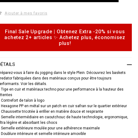
d
e
o
Ajouter à mes favoris
c
s
a
n
e
a
Final Sale Upgrade | Obtenez Extra -20% si vous
o
k
achetez 2+ articles ✨ Achetez plus, économisez
p
e
plus!
s
o
n
p
s
DÉTAILS
e
d
réparez-vous à faire du jogging dans le style Plein. Découvrez les baskets
a
redator fabriquées dans des matériaux conçus pour être toujours
erformants. Voir les détails.
o
 Tige en cuir et matériaux techno pour une performance à la hauteur des
ttentes
S
 Contrefort de talon à logo
A
 Hexagone PP en métal sur un patch en cuir safran sur le quartier extérieur
C
 Chaussette tricotée à enfiler en matière douce et respirante
S
 Semelle intermédiaire en caoutchouc de haute technologie, ergonomique,
ltra légère et absorbant les chocs
U
S
 Semelle extérieure moulée pour une adhérence maximale
C
 Doublure intérieure et semelle intérieure amovible
0