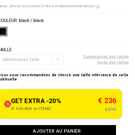
s
o
AXES, DROITS DE DOUANE ET FRAIS DE MANUTENTION INCLUS
w
n
V
w
s
a
COULEUR
black / black
w
p
a
e
o
n
TAILLE
n
o
s
u
Comparaison des tailles
Sélectionnez Taille
Guide des tailles
e
Nous vous recommandons de choisir une taille inférieure de celle
abituelle
c
o
m
€ 236
GET EXTRA -20%
g
a
IF YOU BUY 2+ ITEMS
€295
a
A
AJOUTER AU PANIER
d
n