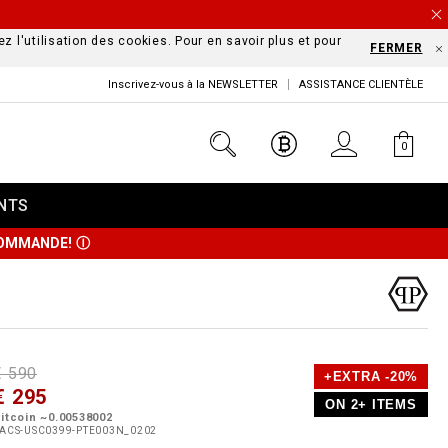
z l'utilisation des cookies. Pour en savoir plus et pour
FERMER
Inscrivez-vous à la NEWSLETTER
ASSISTANCE CLIENTÈLE
0
NTS
 COMMANDE!
Ⓘ
D
h
P
€ 590
+EXTRA -20%
e
€ 295
o
ON 2+ ITEMS
a
p
m
itcoin ~0.00538002
s
o
ACS-USC0399-PTE003N_0202