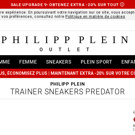
SALE UPGRADE ✨ OBTENEZ EXTRA -20% SUR TOUT
Ⓘ
ure expérience. En poursuivant votre navigation sur ce site, vous accepte
r vos préférences, consultez notre
Politique en matière de cookies
PHILIPP PLEIN
OUTLET
MME
FEMME
SNEAKERS
PLEIN SPORT
ENFA
US, ÉCONOMISEZ PLUS | MAINTENANT EXTRA -20% SUR VOTRE
PHILIPP PLEIN
TRAINER SNEAKERS PREDATOR
t
r
t
t
B
i
S
l
:
t