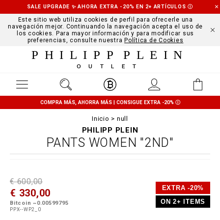
SALE UPGRADE ✨ AHORA EXTRA -20% EN 2+ ARTÍCULOS
Ⓘ
Este sitio web utiliza cookies de perfil para ofrecerle una
navegación mejor. Continuando la navegación acepta el uso de
los cookies. Para mayor información y para modificar sus
preferencias, consulte nuestra
Política de Cookies
PHILIPP PLEIN
OUTLET
COMPRA MÁS, AHORRA MÁS | CONSIGUE EXTRA -20%
Ⓘ
Inicio
null
PHILIPP PLEIN
PANTS WOMEN "2ND"
D
h
P
€ 600,00
e
t
r
EXTRA -20%
€ 330,00
t
t
o
a
p
m
ON 2+ ITEMS
Bitcoin ~0.00599795
i
s
o
PPX--WP2_0
l
:
t