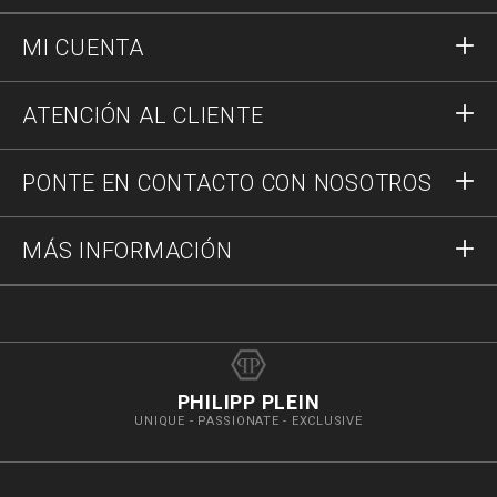
MI CUENTA
Acceder
ATENCIÓN AL CLIENTE
Registrar
Pedidos
PONTE EN CONTACTO CON NOSOTROS
Estado del pedido
Pago
Envío y Devoluciones
Escríbenos
MÁS INFORMACIÓN
Transporte
+34937376287
Guía a las tallas
Stop Fakes
vip@pleinoutlet.com
Preguntas frecuentes
Imprint
Store Locator
PHILIPP PLEIN
UNIQUE - PASSIONATE - EXCLUSIVE