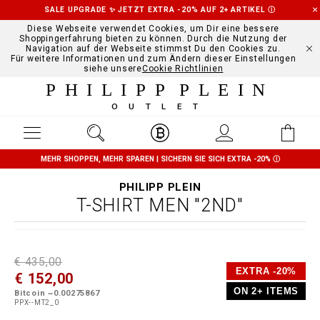
SALE UPGRADE ✨ JETZT EXTRA -20% AUF 2+ ARTIKEL
Ⓘ
Diese Webseite verwendet Cookies, um Dir eine bessere
Shoppingerfahrung bieten zu können. Durch die Nutzung der
Navigation auf der Webseite stimmst Du den Cookies zu.
Für weitere Informationen und zum Ändern dieser Einstellungen
siehe unsere
Cookie Richtlinien
PHILIPP PLEIN
OUTLET
MEHR SHOPPEN, MEHR SPAREN | SICHERN SIE SICH EXTRA -20%
Ⓘ
PHILIPP PLEIN
T-SHIRT MEN "2ND"
D
h
P
€ 435,00
e
t
r
EXTRA -20%
€ 152,00
t
t
o
a
p
m
ON 2+ ITEMS
Bitcoin ~0.00275867
i
s
o
PPX--MT2_0
l
:
t