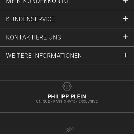
MEIN KUNDENKONTO
Einloggen
KUNDENSERVICE
Registrieren
Bestellungen
KONTAKTIERE UNS
Bestellstatus
Zahlung
Lieferung und Rücksendungen
Schreib uns
WEITERE INFORMATIONEN
Lieferung
+4991196953158
Größentabelle
Stop Fälschungen
vip@pleinoutlet.com
F.A.Q.
Impressum
Store Locator
PHILIPP PLEIN
UNIQUE - PASSIONATE - EXCLUSIVE