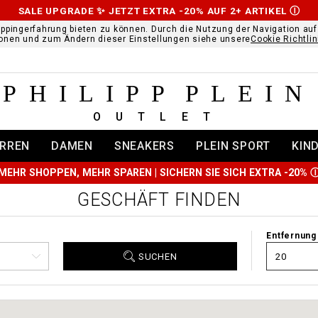
SALE UPGRADE ✨ JETZT EXTRA -20% AUF 2+ ARTIKEL
Ⓘ
ppingerfahrung bieten zu können. Durch die Nutzung der Navigation au
ionen und zum Ändern dieser Einstellungen siehe unsere
Cookie Richtlin
PHILIPP PLEIN
OUTLET
RREN
DAMEN
SNEAKERS
PLEIN SPORT
KIN
MEHR SHOPPEN, MEHR SPAREN | SICHERN SIE SICH EXTRA -20%
GESCHÄFT FINDEN
Entfernung
SUCHEN