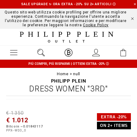
SALE UPGRADE ✨ ORA EXTRA -20% SU 2+ ARTICOLI
Ⓘ
Questo sito web utilizza cookie profiling per offrire una migliore
esperienza. Continuando la navigazione l'utente accetta
l'utilizzo dei cookie. Per maggiori informazioni e per modificare
le preferenze leggere la nostra
Cookie Policy
PHILIPP PLEIN
OUTLET
PIÙ COMPRI, PIÙ RISPARMI | OTTIENI EXTRA -20%
Ⓘ
Home
null
PHILIPP PLEIN
DRESS WOMEN "3RD"
D
h
P
€ 1.350
e
t
r
EXTRA -20%
€ 1.012
t
t
o
a
p
m
ON 2+ ITEMS
Bitcoin ~0.01843117
i
s
o
PPX--WD3_0
l
:
t