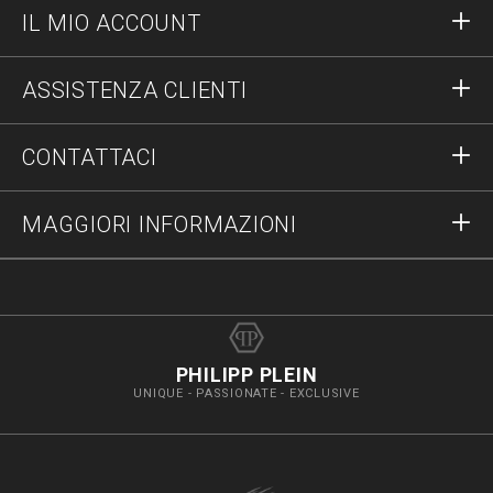
IL MIO ACCOUNT
Accedi
ASSISTENZA CLIENTI
Registrati
Ordini
CONTATTACI
Stato degli ordini
Pagamenti
Spedizioni e Resi
Scrivici
MAGGIORI INFORMAZIONI
Spedizioni
+390289735748
Taglie
Stop Fakes
vip@pleinoutlet.com
F.A.Q.
Imprint
Store Locator
PHILIPP PLEIN
UNIQUE - PASSIONATE - EXCLUSIVE