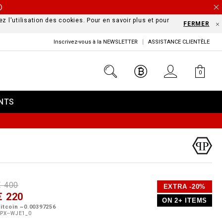
Ⓘ
z l'utilisation des cookies. Pour en savoir plus et pour
FERMER
Inscrivez-vous à la NEWSLETTER
ASSISTANCE CLIENTÈLE
0
NTS
D
h
P
€ 400
EXTRA -20%
e
€ 220
o
ON 2+ ITEMS
a
p
m
itcoin ~0.00397256
s
o
PX--WJE1_0