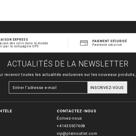
RAISON EXPRESS
PAIEMENT SÉCURISÉ
aison des colis dans le monde
Paiement sécurisé
er par la compagnie UPS
ACTUALITÉS DE LA NEWSLETTER
ur recevoir toutes les actualités exclusives sur les nouveaux produit
INSCRIVEZ-VOUS
NTÈLE
CONTACTEZ-NOUS
Écrivez-nous
+41435507608
vip@pleinoutlet.com