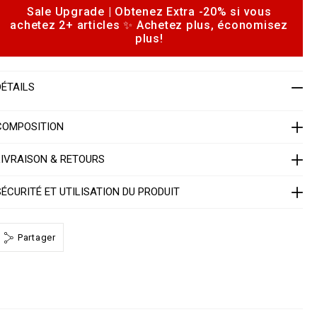
a
Sale Upgrade | Obtenez Extra -20% si vous
o
n
achetez 2+ articles ✨ Achetez plus, économisez
p
s
plus!
w
o
o
n
m
s
e
DÉTAILS
n
1
s
COMPOSITION
P
LIVRAISON & RETOURS
P
SÉCURITÉ ET UTILISATION DU PRODUIT
W
J
E
Partager
1
0
h
m