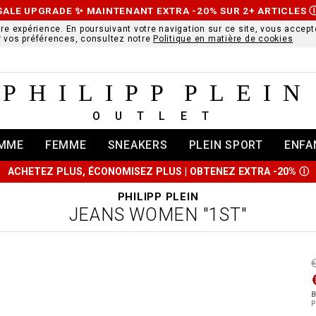
SALE UPGRADE ✨ MAINTENANT EXTRA -20% SUR 2+ ARTICLES
ure expérience. En poursuivant votre navigation sur ce site, vous accepte
r vos préférences, consultez notre
Politique en matière de cookies
PHILIPP PLEIN
OUTLET
MME
FEMME
SNEAKERS
PLEIN SPORT
ENFA
ACHETEZ PLUS, ÉCONOMISEZ PLUS | OBTENEZ EXTRA -20%
Ⓘ
PHILIPP PLEIN
JEANS WOMEN "1ST"
t
r
t
t
B
i
P
l
:
t