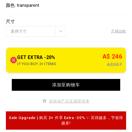
w
s
a
颜色
transparent
w
r
.
i
p
a
l
尺寸
t
e
i
i
o
選擇尺寸
尺碼比較
n
n
o
s
u
t
l
A$ 246
e
GET EXTRA -20%
t
IF YOU BUY 2+ ITEMS
A$307
.
c
o
m
A
/
添加至购物车
d
b
d
n
t
/
o
z
添加该产品至愿望清单
c
h
a
/
r
t
t
Sale Upgrade | 购买 2+ 件享 Extra -20% ✨ 买得越多，节省得
-
o
s
越多!
p
h
t
i