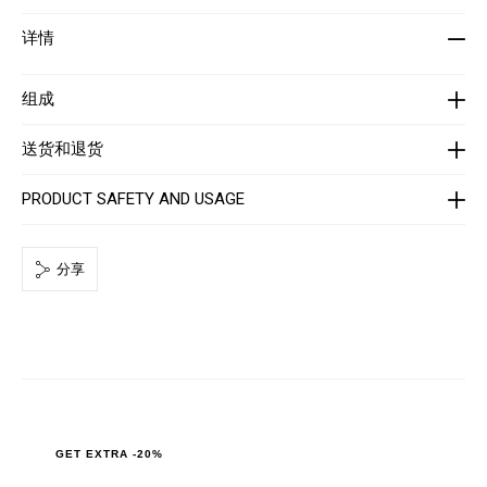
i
r
o
t
详情
n
-
s
m
e
n
组成
-
_
2
送货和退货
n
d
_
PRODUCT SAFETY AND USAGE
/
P
P
x
分享
-
-
M
T
2
_
0
.
h
t
m
l
GET EXTRA -20%