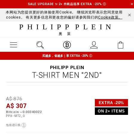
SALE UPGRADE ✨ 2+ 件商品现享 EXTRA -20%
Ⓘ
本网站为您提供更好的体验使用Cookie。 继续浏览即表示您同意使用
cookies。 有关更多信息和更改您的偏好请参阅我们的
Cookie政策。
PHILIPP PLEIN
奧萊
买越多，省越多｜享 EXTRA -20%
Ⓘ
PHILIPP PLEIN
T-SHIRT MEN "2ND"
D
h
P
A$ 876
e
t
r
EXTRA -20%
A$ 307
t
t
o
a
p
m
ON 2+ ITEMS
Bitcoin ~0.00340022
i
s
o
PPX--MT2_0
l
:
t
s
/
i
包括进口税
/
o
w
n
V