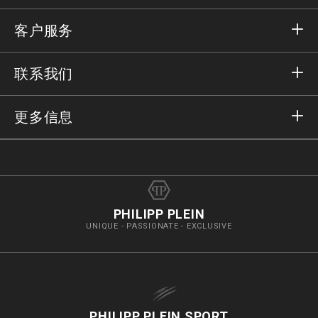
登录
客户服务
注册
订单
联系我们
订单状态
支付
送货和退货
发邮件给我们
更多信息
送货
+41435507608
尺码对照
抵制假货
vip@pleinoutlet.com
常见问题
Imprint
店舖資料
PHILIPP PLEIN
UNIQUE - PASSIONATE - EXCLUSIVE
PHILIPP PLEIN SPORT