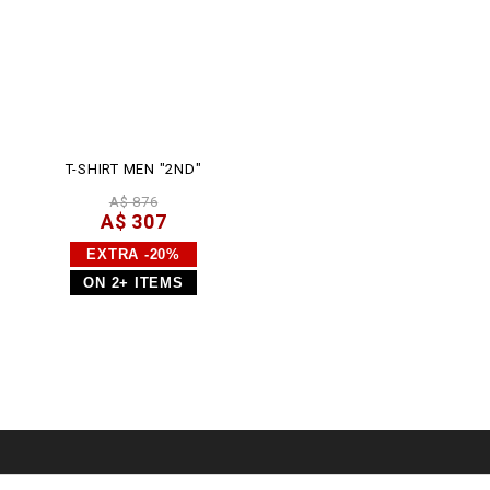
T-SHIRT MEN "2ND"
A$ 876
A$ 307
EXTRA -20%
ON 2+ ITEMS