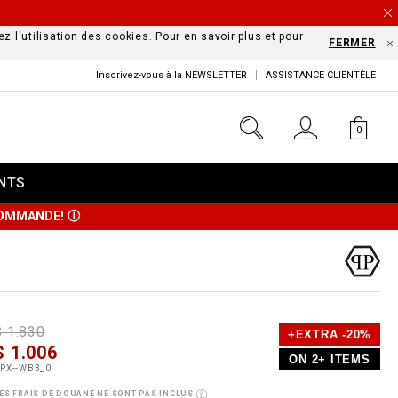
z l'utilisation des cookies. Pour en savoir plus et pour
FERMER
Inscrivez-vous à la NEWSLETTER
ASSISTANCE CLIENTÈLE
0
NTS
 COMMANDE!
Ⓘ
D
h
P
$ 1.830
+EXTRA -20%
e
$ 1.006
o
ON 2+ ITEMS
a
p
m
PX--WB3_0
s
o
ES FRAIS DE DOUANE NE SONT PAS INCLUS