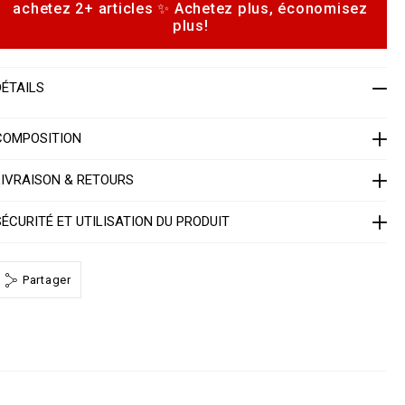
achetez 2+ articles ✨ Achetez plus, économisez
p
plus!
w
o
o
m
n
e
s
DÉTAILS
n
3
COMPOSITION
d
LIVRAISON & RETOURS
P
P
SÉCURITÉ ET UTILISATION DU PRODUIT
W
Partager
B
3
0
h
m