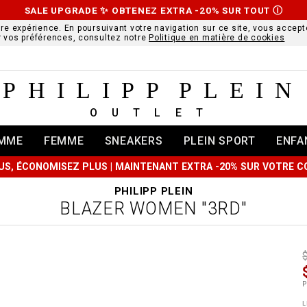
SALE UPGRADE ✨ OBTENEZ EXTRA -20% SUR TOUT
Ⓘ
ure expérience. En poursuivant votre navigation sur ce site, vous accepte
r vos préférences, consultez notre
Politique en matière de cookies
PHILIPP PLEIN
OUTLET
MME
FEMME
SNEAKERS
PLEIN SPORT
ENFA
US, ÉCONOMISEZ PLUS | MAINTENANT EXTRA -20% SUR VOTRE
PHILIPP PLEIN
BLAZER WOMEN "3RD"
t
r
t
t
P
i
l
:
t
L