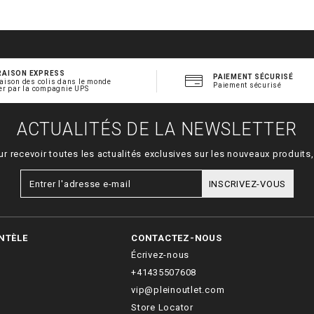
RAISON EXPRESS
PAIEMENT SÉCURISÉ
aison des colis dans le monde
Paiement sécurisé
er par la compagnie UPS
ACTUALITÉS DE LA NEWSLETTER
ur recevoir toutes les actualités exclusives sur les nouveaux produit
INSCRIVEZ-VOUS
NTÈLE
CONTACTEZ-NOUS
Écrivez-nous
+41435507608
vip@pleinoutlet.com
Store Locator