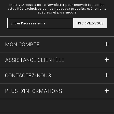
Inscrivez-vous à notre Newsletter pour recevoir toutes les
actualités exclusives sur les nouveaux produits, événements
spéciaux et plus encore
INSCRIVEZ-VOUS
MON COMPTE
S'identifier
ASSISTANCE CLIENTÈLE
S'inscrire
Commandes
CONTACTEZ-NOUS
Statut de la commande :
Paiement
Livraison et Retours
Écrivez-nous
PLUS D'INFORMATIONS
Expédition
+41435507608
Guide des tailles
Stop fake
vip@pleinoutlet.com
F.A.Q.
Imprint