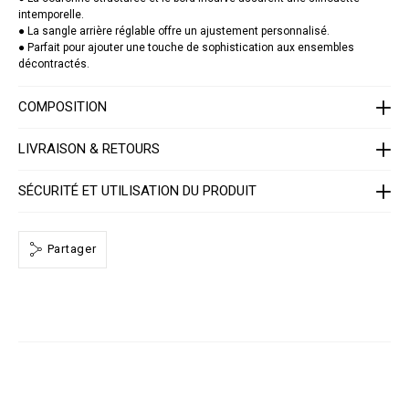
u
intemporelle.
e
/
● La sangle arrière réglable offre un ajustement personnalisé.
1
● Parfait pour ajouter une touche de sophistication aux ensembles
4
décontractés.
1
3
0
COMPOSITION
5
_
0
LIVRAISON & RETOURS
2
_
4
SÉCURITÉ ET UTILISATION DU PRODUIT
_
0
.
h
t
Partager
m
l