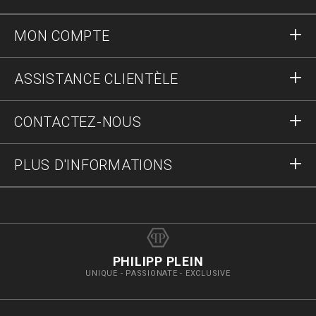
MON COMPTE
S'identifier
ASSISTANCE CLIENTÈLE
S'inscrire
Commandes
CONTACTEZ-NOUS
Statut de la commande :
Paiement
Livraison et Retours
Écrivez-nous
PLUS D'INFORMATIONS
Expédition
+41435507608
Guide des tailles
Stop fake
vip@pleinoutlet.com
F.A.Q.
Imprint
Store Locator
PHILIPP PLEIN
UNIQUE - PASSIONATE - EXCLUSIVE