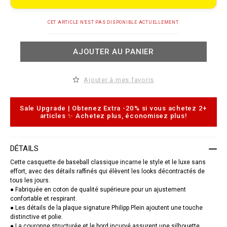
e
t
.
A
c
CET ARTICLE N'EST PAS DISPONIBLE ACTUELLEMENT.
d
o
d
m
t
/
AJOUTER AU PANIER
o
b
c
f
a
/
r
b
Ajouter à mes favoris
t
a
o
s
p
e
t
b
Sale Upgrade | Obtenez Extra -20% si vous achetez 2+
i
a
articles ✨ Achetez plus, économisez plus!
o
l
n
l
s
-
c
DÉTAILS
a
p
Cette casquette de baseball classique incarne le style et le luxe sans
-
effort, avec des détails raffinés qui élèvent les looks décontractés de
p
tous les jours.
p
● Fabriquée en coton de qualité supérieure pour un ajustement
-
p
confortable et respirant.
l
● Les détails de la plaque signature Philipp Plein ajoutent une touche
a
distinctive et polie.
q
● La couronne structurée et le bord incurvé assurent une silhouette