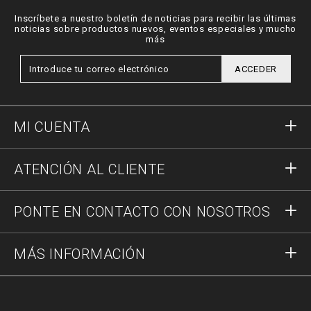
Inscríbete a nuestro boletín de noticias para recibir las últimas
noticias sobre productos nuevos, eventos especiales y mucho
más
ACCEDER
MI CUENTA
Acceder
ATENCIÓN AL CLIENTE
Registrar
Pedidos
PONTE EN CONTACTO CON NOSOTROS
Estado del pedido
Pago
Envío y Devoluciones
Escríbenos
MÁS INFORMACIÓN
Transporte
+34937376287
Guía a las tallas
Stop Fakes
vip@pleinoutlet.com
Preguntas frecuentes
Imprint