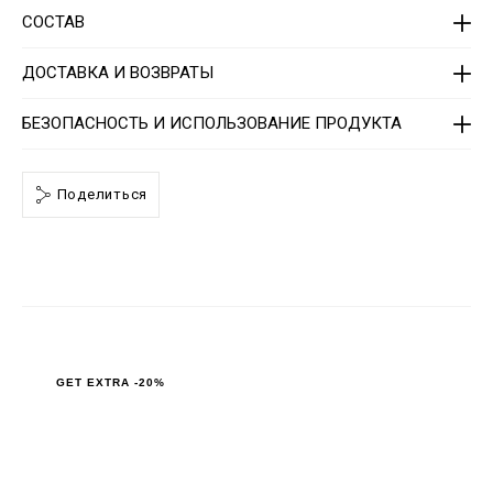
-
s
СОСТАВ
h
i
r
ДОСТАВКА И ВОЗВРАТЫ
t
-
m
БЕЗОПАСНОСТЬ И ИСПОЛЬЗОВАНИЕ ПРОДУКТА
e
n
-
2
Поделиться
n
d
/
P
P
x
-
-
M
T
2
_
GET EXTRA -20%
0
.
h
t
m
l