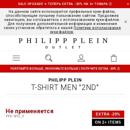
SALE UPGRADE ✨ ТЕПЕРЬ EXTRA -20% НА 2+ ТОВАРА
Ⓘ
На данном сайте используются профильные куки-файлы,
способствующие лучшему пользованию сайтом. Продолжив
навигацию, вы соглашаетесь с использованием куки-файлов.
Для получения дополнительной информации и изменения
своих установок обратитесь к нашей
Политике использования
куки-файлов
.
PHILIPP PLEIN
OUTLET
ПОКУПАЙТЕ БОЛЬШЕ, ЭКОНОМЬТЕ БОЛЬШЕ | ПОЛУЧИТЕ EXTRA -20%
Ⓘ
PHILIPP PLEIN
T-SHIRT MEN "2ND"
D
h
P
Не применяется
e
t
r
EXTRA -20%
t
t
o
PPX--MT2_0
a
p
m
ON 2+ ITEMS
i
s
o
l
:
t