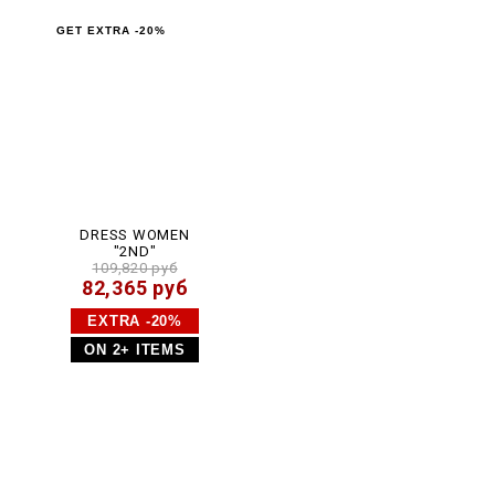
l
GET EXTRA -20%
DRESS WOMEN
"2ND"
109,820 руб
82,365 руб
EXTRA -20%
ON 2+ ITEMS