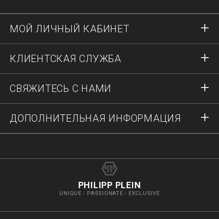
МОЙ ЛИЧНЫЙ КАБИНЕТ
Вход в систему
КЛИЕНТСКАЯ СЛУЖБА
Регистрация
Заказы
СВЯЖИТЕСЬ С НАМИ
Состояние заказа
Оплата
Доставка и возвраты
Напишите нам
ДОПОЛНИТЕЛЬНАЯ ИНФОРМАЦИЯ
Доставка
+74952521011
Гид по размерам
Остановить фальсификации
vip@pleinoutlet.com
Часто задаваемые вопросы
Imprint
Поиск магазина
PHILIPP PLEIN
UNIQUE - PASSIONATE - EXCLUSIVE