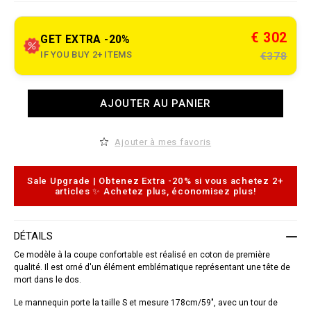
e
t
.
c
€ 302
GET EXTRA -20%
o
m
IF YOU BUY 2+ ITEMS
€378
/
s
n
/
A
AJOUTER AU PANIER
f
d
r
d
/
t
s
o
Ajouter à mes favoris
h
c
i
a
r
r
t
t
Sale Upgrade | Obtenez Extra -20% si vous achetez 2+
-
o
articles ✨ Achetez plus, économisez plus!
d
p
o
t
r
i
a
o
DÉTAILS
d
n
o
s
Ce modèle à la coupe confortable est réalisé en coton de première
/
qualité. Il est orné d'un élément emblématique représentant une tête de
S
mort dans le dos.
1
7
C
Le mannequin porte la taille S et mesure 178cm/59", avec un tour de