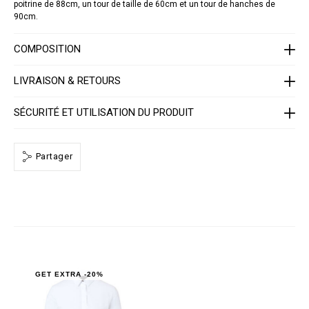
-
poitrine de 88cm, un tour de taille de 60cm et un tour de hanches de
W
90cm.
R
P
0
COMPOSITION
0
0
4
LIVRAISON & RETOURS
-
P
T
SÉCURITÉ ET UTILISATION DU PRODUIT
E
0
1
3
Partager
N
_
0
1
.
h
t
m
l
GET EXTRA -20%