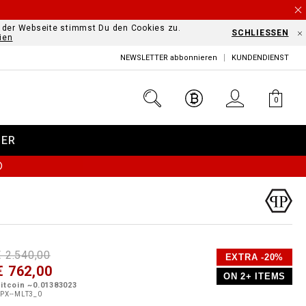
f der Webseite stimmst Du den Cookies zu.
SCHLIESSEN
ien
NEWSLETTER abbonnieren
KUNDENDIENST
0
DER
Ⓘ
D
h
P
€ 2.540,00
EXTRA -20%
e
€ 762,00
o
ON 2+ ITEMS
a
p
m
itcoin ~0.01383023
s
o
PX--MLT3_0