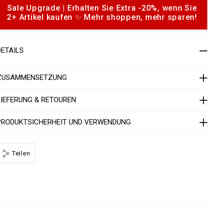
a
Sale Upgrade | Erhalten Sie Extra -20%, wenn Sie
o
2+ Artikel kaufen ✨ Mehr shoppen, mehr sparen!
p
h
e
o
n
DETAILS
s
a
c
k
ZUSAMMENSETZUNG
e
m
LIEFERUNG & RETOUREN
e
n
PRODUKTSICHERHEIT UND VERWENDUNG
3
d
Teilen
P
P
M
L
T
3