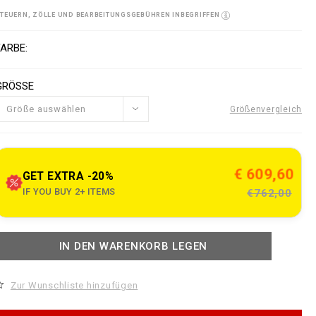
s
o
TEUERN, ZÖLLE UND BEARBEITUNGSGEBÜHREN INBEGRIFFEN
w
n
V
w
s
a
FARBE
w
p
a
GRÖSSE
e
o
Größe auswählen
Größenvergleich
n
n
o
s
u
e
€ 609,60
GET EXTRA -20%
IF YOU BUY 2+ ITEMS
€762,00
c
o
m
A
IN DEN WARENKORB LEGEN
d
u
d
d
o
e
Zur Wunschliste hinzufügen
c
a
e