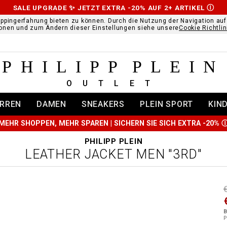
SALE UPGRADE ✨ JETZT EXTRA -20% AUF 2+ ARTIKEL
Ⓘ
ppingerfahrung bieten zu können. Durch die Nutzung der Navigation au
ionen und zum Ändern dieser Einstellungen siehe unsere
Cookie Richtlin
PHILIPP PLEIN
OUTLET
RREN
DAMEN
SNEAKERS
PLEIN SPORT
KIN
MEHR SHOPPEN, MEHR SPAREN | SICHERN SIE SICH EXTRA -20%
PHILIPP PLEIN
LEATHER JACKET MEN "3RD"
t
r
t
t
B
i
P
l
:
t