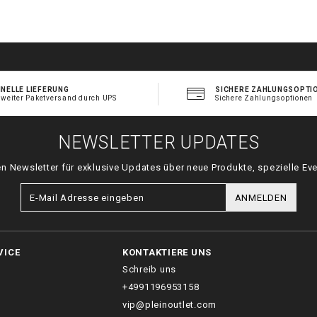
_
.
t
l
NELLE LIEFERUNG
SICHERE ZAHLUNGSOPTI
tweiter Paketversand durch UPS
Sichere Zahlungsoptionen
NEWSLETTER UPDATES
n Newsletter für exklusive Updates über neue Produkte, spezielle Eve
ANMELDEN
VICE
KONTAKTIERE UNS
Schreib uns
+4991196953158
vip@pleinoutlet.com