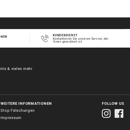
0
h
m
KUNDENDIENST
ONEN
Kontaktieren Sie unseren Service, der
Ihnen gewidmet ist
nts & vieles mehr
WEITERE INFORMATIONEN
FOLLOW US
Stop Fälschungen
Impressum